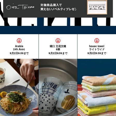
Arabia
猪口 立花文穂
house towel
24h Avec
8柄
ライトワイド
9月2日9:59まで
9月2日9:59まで
9月2日9:59まで