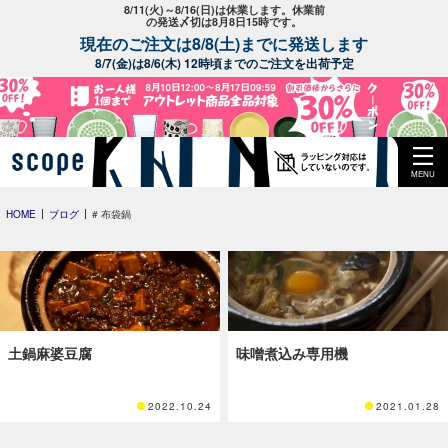
8/11(火)～8/16(日)は休業します。休業前
の発送〆切は8月8日15時です。
現在のご注文は8/8(土)までに発送します
8/7(金)は8/6(木) 12時頃までのご注文を出荷予定
MENU
HOME
ブログ
# 布袋鍋
土鍋麻婆豆腐
味噌煮込み専用機
2022.10.24
2021.01.28