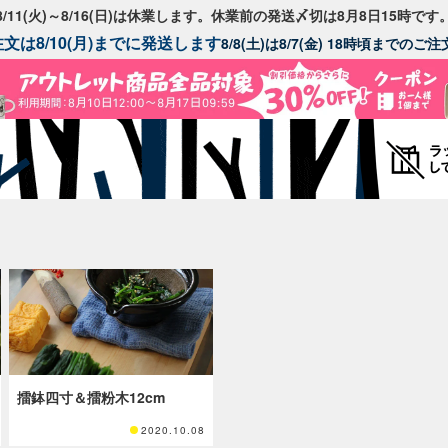
8/11(火)～8/16(日)は休業します。休業前の発送〆切は8月8日15時です
文は8/10(月)までに発送します
8/8(土)は8/7(金) 18時頃までの
擂鉢四寸＆擂粉木12cm
2020.10.08