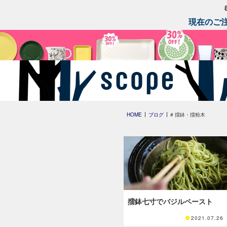
現在のご注
HOME
ブログ
# 擂鉢・擂粉木
擂鉢七寸でバジルペースト
2021.07.26