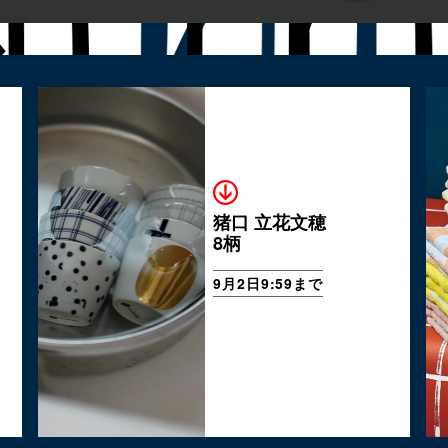
猪口 立花文穂
8柄
9月2日9:59まで