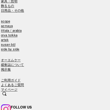
家具・照明
飾るもの
日用品・その他
scope
azmaya
iittala / arabia
oiva toikka
artek
susan bijl
side by side
オーエムケー
緩衝誌について
掲示板
ご利用ガイド
よくあるご質問
マイページ
FOLLOW US