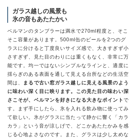
ガラス越しの風景も
氷の音もあたたかい
ベルマンのタンブラーは満水で270ml程度と、そこ
そこ容量があります。500ml缶のビールを2つのグ
ラスに分けると丁度良いサイズ感で、大きすぎず小
さすぎず、見た目のわりには重くもなく、非常に万
能です。均一ではないシンプルなラインと、適度に
揺らぎのある表面を通して見える台所などの生活空
間は、
まるで古い窓ガラス越しに見える風景のよう
に味わい深く目に映ります。この見た目の味わい深
さこそが、ベルマンを好きになる大きなポイント
で
す。まず手にしたら、氷を入れる飲み物に使ってみ
て欲しい。氷がグラスに当たって静かに響く「カラ
カラ」という音が涼しげで、どこかあたたかみを感
じる心地よさなのです。また、グラスは少し太めな