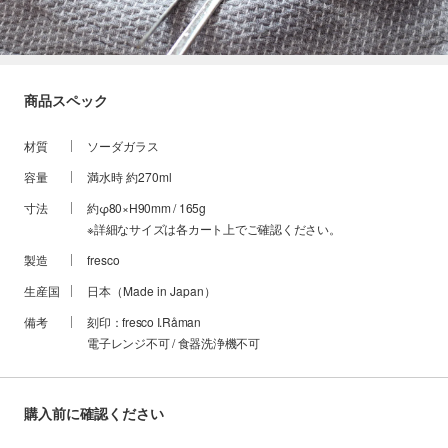
商品スペック
材質
ソーダガラス
容量
満水時 約270ml
寸法
約φ80×H90mm / 165g
※詳細なサイズは各カート上でご確認ください。
製造
fresco
生産国
日本（Made in Japan）
備考
刻印：fresco I.Råman
電子レンジ不可 / 食器洗浄機不可
購入前に確認ください