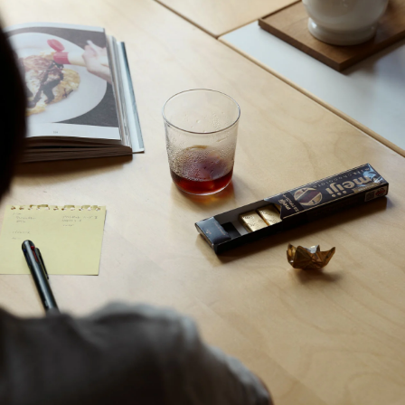
Bellman
24h Avec
Moomin オペラ
Teema
ウィスキー
プレート26cm
プレート 12cm
Bellman
Teema
タンブラー
プレート 15cm