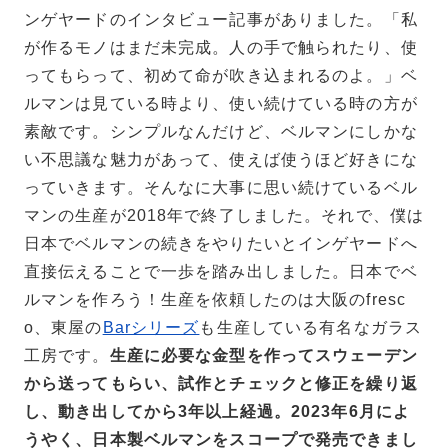
ンゲヤードのインタビュー記事がありました。「私
が作るモノはまだ未完成。人の手で触られたり、使
ってもらって、初めて命が吹き込まれるのよ。」ベ
ルマンは見ている時より、使い続けている時の方が
素敵です。シンプルなんだけど、ベルマンにしかな
い不思議な魅力があって、使えば使うほど好きにな
っていきます。そんなに大事に思い続けているベル
マンの生産が2018年で終了しました。それで、僕は
日本でベルマンの続きをやりたいとインゲヤードへ
直接伝えることで一歩を踏み出しました。日本でベ
ルマンを作ろう！生産を依頼したのは大阪のfresc
o、東屋の
Barシリーズ
も生産している有名なガラス
工房です。
生産に必要な金型を作ってスウェーデン
から送ってもらい、試作とチェックと修正を繰り返
し、動き出してから3年以上経過。2023年6月によ
うやく、日本製ベルマンをスコープで発売できまし