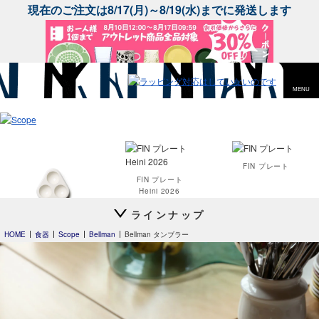
現在のご注文は8/17(月)～8/19(水)までに発送します
MENU
FIN プレート
FIN プレート
Heini 2026
スコープ特注
ラインナップ
OVO
HOME
食器
Scope
Bellman
Bellman タンブラー
Clouds
24h Avec
プレート20cm
24h Avec
ディーププレート24cm
house towel
house towel
ライト
ライトワイド