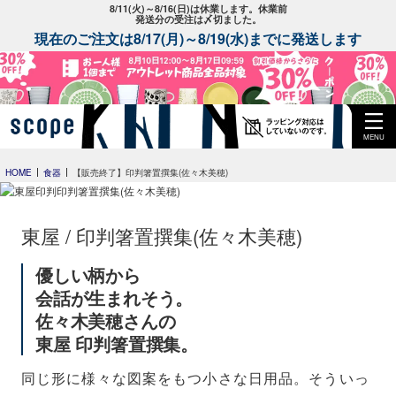
8/11(火)～8/16(日)は休業します。休業前
発送分の受注は〆切ました。
現在のご注文は8/17(月)～8/19(水)までに発送します
MENU
HOME
食器
【販売終了】印判箸置撰集(佐々木美穂)
東屋 / 印判箸置撰集(佐々木美穂)
優しい柄から
会話が生まれそう。
佐々木美穂さんの
東屋 印判箸置撰集。
同じ形に様々な図案をもつ小さな日用品。そういっ