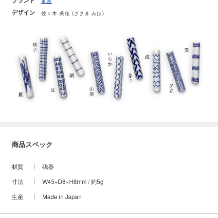
ブランド
東屋
デザイン
佐々木 美穂 (ささき みほ)
商品スペック
材質
磁器
寸法
W45×D8×H8mm / 約5g
生産
Made in Japan