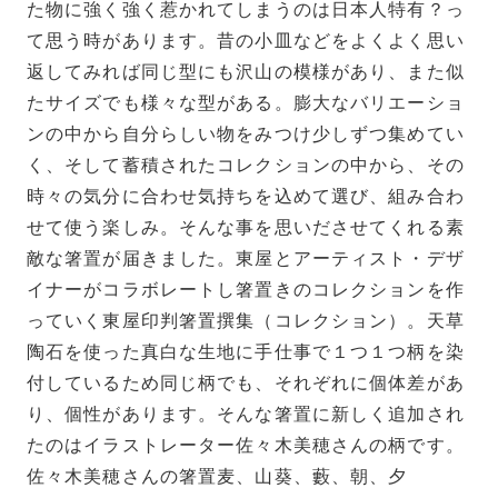
た物に強く強く惹かれてしまうのは日本人特有？っ
て思う時があります。昔の小皿などをよくよく思い
返してみれば同じ型にも沢山の模様があり、また似
たサイズでも様々な型がある。膨大なバリエーショ
ンの中から自分らしい物をみつけ少しずつ集めてい
く、そして蓄積されたコレクションの中から、その
時々の気分に合わせ気持ちを込めて選び、組み合わ
せて使う楽しみ。そんな事を思いださせてくれる素
敵な箸置が届きました。東屋とアーティスト・デザ
イナーがコラボレートし箸置きのコレクションを作
っていく東屋印判箸置撰集（コレクション）。天草
陶石を使った真白な生地に手仕事で１つ１つ柄を染
付しているため同じ柄でも、それぞれに個体差があ
り、個性があります。そんな箸置に新しく追加され
たのはイラストレーター佐々木美穂さんの柄です。
佐々木美穂さんの箸置麦、山葵、藪、朝、夕