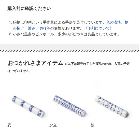
購入前に確認ください
絵柄は印判という手作業による手法で染付しています。
色の濃淡、柄
の抜け、滲み、切れ等
の個性があります。
《印判について》
小さな黒点やピンホール、多少のがたつきは良品としています。
おつかれさまアイテム
※ 以下は販売終了した商品のため、入荷の予定
はございません。
麦
夕立
波