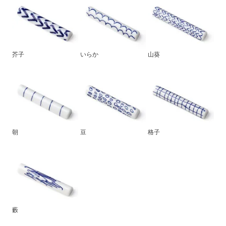
芥子
いらか
山葵
朝
豆
格子
藪