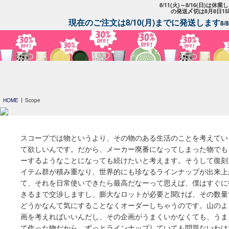
8/11(火)～8/16(日)は
の発送〆切は8月8日1
現在のご注文は8/10(月)までに発送します
8
HOME
Scope
スコープでは物というより、その物のある生活のことを考えてい
て欲しいんです。だから、メーカー廃番になってしまった物でも
ーするようなことになっても続けたいと考えます。そうして復刻
イテム群が積み重なり、世界的にも珍なるラインナップが出来上
て、それを日常使いできたら最高だなーって思えば、僕はすぐに
きるまで交渉しますし、膨大なロットが必要と聞けば、その数量
どうかなんて気にすることなくオーダーしちゃうのです。山のよ
画を考えればいいんだし、その企画がうまくいかなくても、うま
て作った物だから、ずっとラインナップしていても問題ないわけ