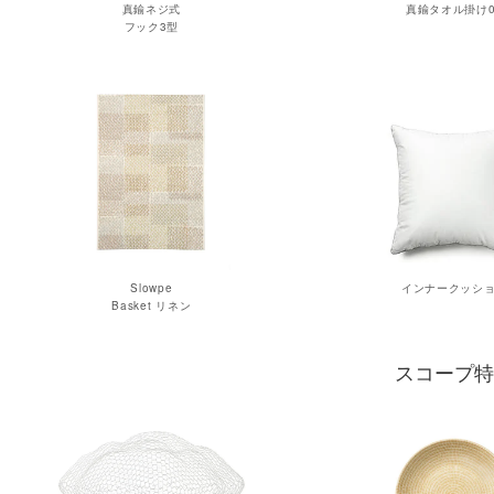
真鍮ネジ式
真鍮タオル掛け0
フック3型
Slowpe
インナークッシ
Basket リネン
スコープ特