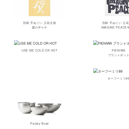
別刷 手ぬぐい 立花文穂
別刷 手ぬぐい 立
愛の半ケチ
IMAGINE PEAC
USE ME COLD OR HOT
PIENIWA
プラントポッ
ターフーミリ8
Palsby Bowl