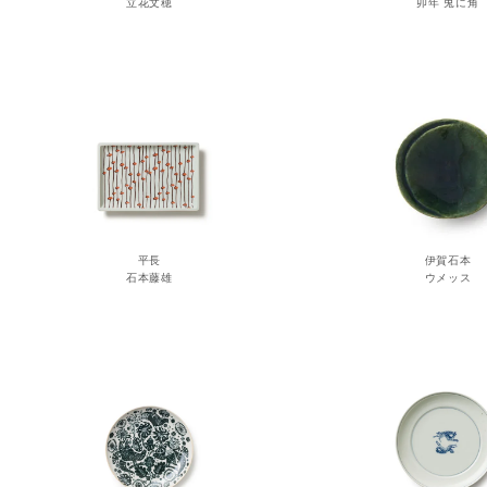
立花文穂
卯年 兎に角
平長
伊賀石本
石本藤雄
ウメッス