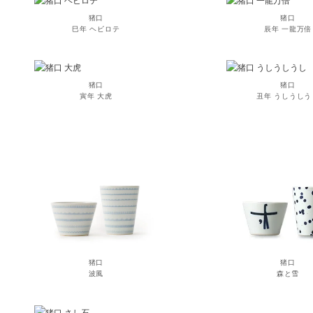
猪口
猪口
巳年 ヘビロテ
辰年 一龍万倍
猪口
猪口
寅年 大虎
丑年 うしうしう
猪口
猪口
波風
森と雪