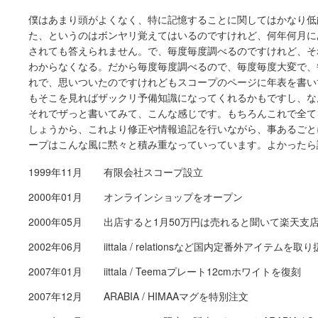
僕はあまり頭がよくなく、特に記憶することに関してはかなり低
た、というのはボンヤリ覚えてはいるのですけれど、何年何月に
されても答えられません。で、毎度毎度調べるのですけれど、そ
わからなくなる。だから毎度毎度調べるので、毎度毎度大変で、
れで、思いついたのですけれどもスコープのページに年表を書い
もそこを見ればザックリ予備知識になってくれるかもですし、な
それでザっと書いてみて、こんな感じです。もちろんこれで全て
しょうから、これより修正や情報追記を行いながら、事あるごと
ープはこんな風に黙々と積み重なっていっています。よかったら
1999年11月
有限会社スコープ設立
2000年01月
オンラインショップをオープン
2000年05月
出店すると1月50万円は売れると聞いて楽天支
2002年06月
iittala / relationsなど国内定番外アイテムを
2007年01月
iittala / Teemaプレート12cmホワイトを復刻
2007年12月
ARABIA / HIMAAマグを特別注文