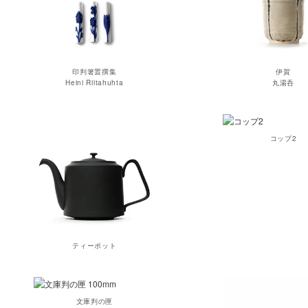
印判箸置撰集
伊賀
Heini Riitahuhta
丸湯呑
コップ2
ティーポット
文庫判の匣