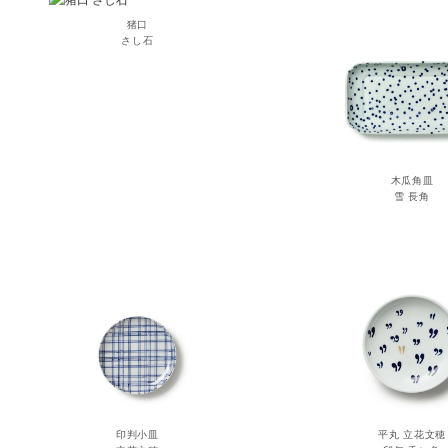
猪口
さし石
木瓜角皿
雪 長角
印判小皿
平丸 立花文穂