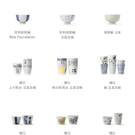
印判花茶碗
印判花茶碗
花茶碗 土灰
Bob Foundation
立花文穂
猪口
猪口
猪口
上ゲ高台 立花文穂
蛇の目高台 立花文穂
細 立花文穂
猪口
猪口
猪口