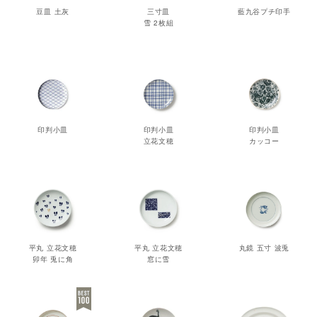
豆皿 土灰
三寸皿
藍九谷プチ印手
雪 2枚組
印判小皿
印判小皿
印判小皿
立花文穂
カッコー
平丸 立花文穂
平丸 立花文穂
丸鏡 五寸 波兎
卯年 兎に角
窓に雪