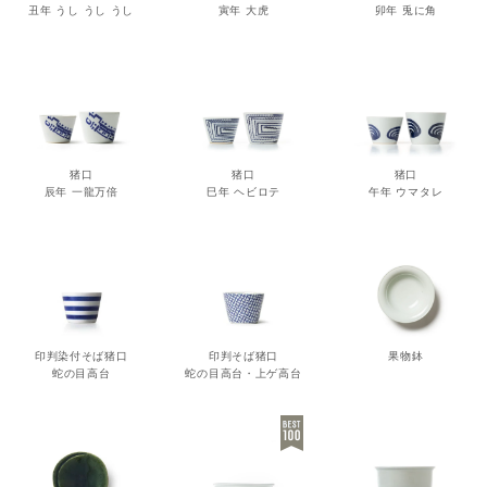
丑年 うし うし うし
寅年 大虎
卯年 兎に角
猪口
猪口
猪口
辰年 一龍万倍
巳年 ヘビロテ
午年 ウマタレ
印判染付そば猪口
印判そば猪口
果物鉢
蛇の目高台
蛇の目高台・上ゲ高台