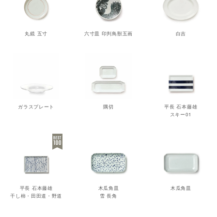
丸鏡 五寸
六寸皿 印判鳥獣五画
白吉
ガラスプレート
隅切
平長 石本藤雄
スキー01
平長 石本藤雄
木瓜角皿
木瓜角皿
干し柿・田田道・野道
雪 長角