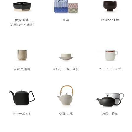
伊賀 角鉢
重箱
TSUBAKI 椀
〈入荷は全く未定〉
伊賀 丸湯呑
汲出し 土灰、茶托
コーヒーカップ
ティーポット
伊賀 土瓶
急須、茶海