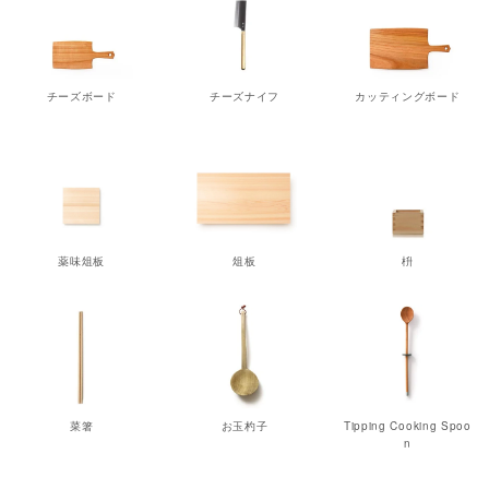
チーズボード
チーズナイフ
カッティングボード
薬味俎板
俎板
枡
菜箸
お玉杓子
Tipping Cooking Spoo
n