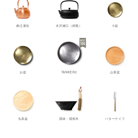
銅之薬缶
水沢姥口（鉄瓶）
小盆
お盆
TANKER2
山茶盆
丸高盆
擂鉢・擂粉木
バターナイフ