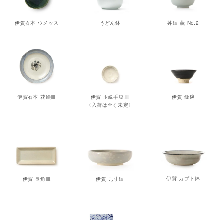
伊賀石本 ウメッス
うどん鉢
丼鉢 薫 No.2
伊賀石本 花絵皿
伊賀 玉縁手塩皿
伊賀 飯碗
〈入荷は全く未定〉
伊賀 カブト鉢
伊賀 長角皿
伊賀 九寸鉢