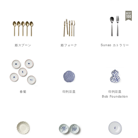
姫スプーン
姫フォーク
Sunao カトラリー
春菊
印判豆皿
印判豆皿
Bob Foundation