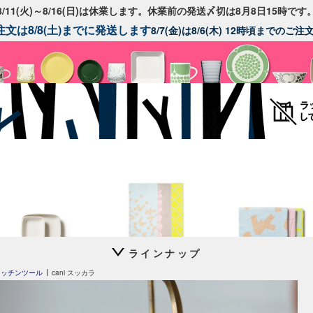
8/11(火)～8/16(日)は休業します。休業前の発送〆切は8月8日15時です
文は8/8(土)までに発送します
8/7(金)は8/6(木) 12時頃までのご
スコープ特注
ラインナップ
FIN プレート
house towel
house towel
キッチンツール
cani スッカラ
ライト
ライトワイド
24h Avec
プレート26cm