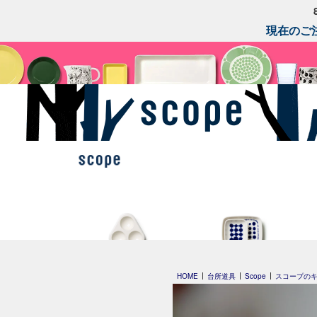
現在のご注
OVO
FIN プレート
HOME
台所道具
Scope
スコープの
Heini 2026
Clouds