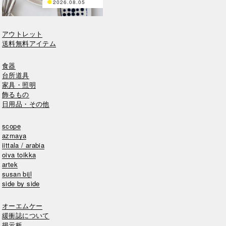
2026.08.05
Teema
Teema
プレート 12cm
プレート 15cm
アウトレット
送料無料アイテム
食器
台所道具
家具・照明
飾るもの
日用品・その他
scope
azmaya
iittala / arabia
oiva toikka
artek
susan bijl
side by side
オーエムケー
緩衝誌について
掲示板