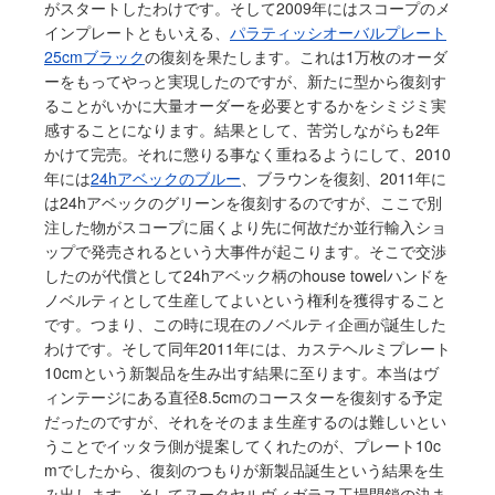
がスタートしたわけです。そして2009年にはスコープのメ
インプレートともいえる、
パラティッシオーバルプレート
25cmブラック
の復刻を果たします。これは1万枚のオーダ
ーをもってやっと実現したのですが、新たに型から復刻す
ることがいかに大量オーダーを必要とするかをシミジミ実
感することになります。結果として、苦労しながらも2年
かけて完売。それに懲りる事なく重ねるようにして、2010
年には
24hアベックのブルー
、ブラウンを復刻、2011年に
は24hアベックのグリーンを復刻するのですが、ここで別
注した物がスコープに届くより先に何故だか並行輸入ショ
ップで発売されるという大事件が起こります。そこで交渉
したのが代償として24hアベック柄のhouse towelハンドを
ノベルティとして生産してよいという権利を獲得すること
です。つまり、この時に現在のノベルティ企画が誕生した
わけです。そして同年2011年には、カステヘルミプレート
10cmという新製品を生み出す結果に至ります。本当はヴ
ィンテージにある直径8.5cmのコースターを復刻する予定
だったのですが、それをそのまま生産するのは難しいとい
うことでイッタラ側が提案してくれたのが、プレート10c
mでしたから、復刻のつもりが新製品誕生という結果を生
み出します。そしてヌータヤルヴィガラス工場閉鎖の決ま