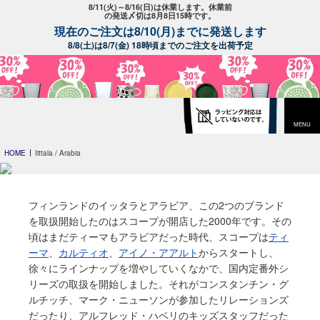
8/11(火)～8/16(日)は休業します。休業前
の発送〆切は8月8日15時です。
現在のご注文は8/10(月)までに発送します
8/8(土)は8/7(金) 18時頃までのご注文を出荷予定
MENU
HOME
Iittala / Arabia
フィンランドのイッタラとアラビア、この2つのブランド
を取扱開始したのはスコープが開店した2000年です。その
頃はまだティーマもアラビアだった時代、スコープは
ティ
ーマ
、
カルティオ
、
アイノ・アアルト
からスタートし、
徐々にラインナップを増やしていくなかで、国内定番外シ
リーズの取扱を開始しました。それがコンスタンチン・グ
ルチッチ、マーク・ニューソンが参加したリレーションズ
だったり、アルフレッド・ハベリのキッズスタッフだった