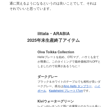
通に買えるようになるというのは良いことでして、それは
それでいいと思っています。
iittala・ARABIA
2025年末生産終了アイテム
Oiva Toikka Collection
Helleプレートを始め、OTCマグ、ハサミも全て
が廃番に。このタイミングで最終価格25%OFFと
しましたので在庫があるうちに！
ダークグレー
ブラック＆ホワイトのテーブルでも相性が良いダ
ークグレー。残るは
Aino Aalto タンブラー
、
ハイ
ボール
、
Kastehelmi プレート17cm
です。
Kiviウォーターグリーン
レインやレモンなど既に在庫限りのカラーも多い