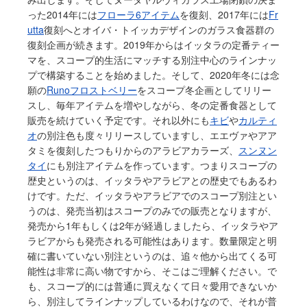
った2014年には
フローラ6アイテム
を復刻、2017年には
Fr
utta
復刻へとオイバ・トイッカデザインのガラス食器群の
復刻企画が続きます。2019年からはイッタラの定番ティー
マを、スコープ的生活にマッチする別注中心のラインナッ
プで構築することを始めました。そして、2020年冬には念
願の
Runoフロストベリー
をスコープ冬企画としてリリー
スし、毎年アイテムを増やしながら、冬の定番食器として
販売を続けていく予定です。それ以外にも
キビ
や
カルティ
オ
の別注色も度々リリースしていますし、エエヴァやアア
タミを復刻したつもりからのアラビアカラーズ、
スンヌン
タイ
にも別注アイテムを作っています。つまりスコープの
歴史というのは、イッタラやアラビアとの歴史でもあるわ
けです。ただ、イッタラやアラビアでのスコープ別注とい
うのは、発売当初はスコープのみでの販売となりますが、
発売から1年もしくは2年が経過しましたら、イッタラやア
ラビアからも発売される可能性はあります。数量限定と明
確に書いていない別注というのは、追々他から出てくる可
能性は非常に高い物ですから、そこはご理解ください。で
も、スコープ的には普通に買えなくて日々愛用できないか
ら、別注してラインナップしているわけなので、それが普