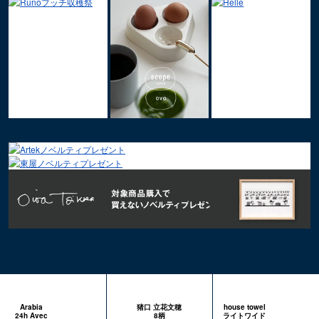
Arabia
猪口 立花文穂
house towel
24h Avec
8柄
ライトワイド