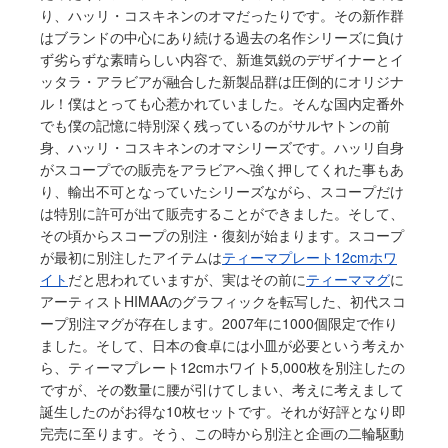
り、ハッリ・コスキネンのオマだったりです。その新作群
はブランドの中心にあり続ける過去の名作シリーズに負け
ず劣らずな素晴らしい内容で、新進気鋭のデザイナーとイ
ッタラ・アラビアが融合した新製品群は圧倒的にオリジナ
ル！僕はとっても心惹かれていました。そんな国内定番外
でも僕の記憶に特別深く残っているのがサルヤトンの前
身、ハッリ・コスキネンのオマシリーズです。ハッリ自身
がスコープでの販売をアラビアへ強く押してくれた事もあ
り、輸出不可となっていたシリーズながら、スコープだけ
は特別に許可が出て販売することができました。そして、
その頃からスコープの別注・復刻が始まります。スコープ
が最初に別注したアイテムは
ティーマプレート12cmホワ
イト
だと思われていますが、実はその前に
ティーママグ
に
アーティストHIMAAのグラフィックを転写した、初代スコ
ープ別注マグが存在します。2007年に1000個限定で作り
ました。そして、日本の食卓には小皿が必要という考えか
ら、ティーマプレート12cmホワイト5,000枚を別注したの
ですが、その数量に腰が引けてしまい、考えに考えまして
誕生したのがお得な10枚セットです。それが好評となり即
完売に至ります。そう、この時から別注と企画の二輪駆動