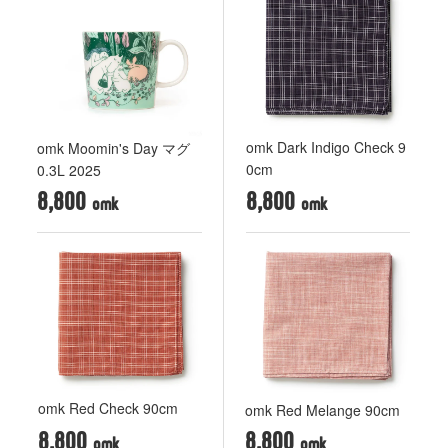
omk Dark Indigo Check 9
omk Moomin's Day マグ
0cm
0.3L 2025
8,800
8,800
omk Red Check 90cm
omk Red Melange 90cm
8,800
8,800