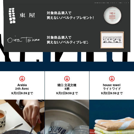
Arabia
猪口 立花文穂
house towel
24h Avec
8柄
ライトワイド
9月2日9:59まで
9月2日9:59まで
9月2日9:59まで