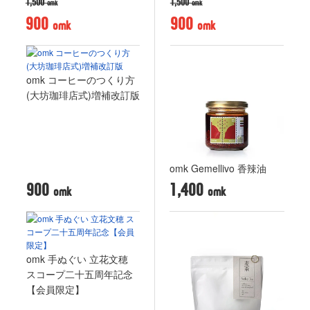
1,500
1,500
900
900
omk コーヒーのつくり方
(大坊珈琲店式)増補改訂版
omk Gemellivo 香辣油
900
1,400
omk 手ぬぐい 立花文穂
スコープ二十五周年記念
【会員限定】