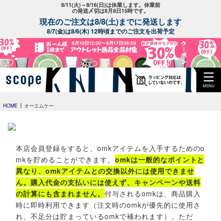
8/11(火)～8/16(日)は休業します。休業前
の発送〆切は8月8日15時です。
現在のご注文は8/8(土)までに発送します
8/7(金)は8/6(木) 12時頃までのご注文を出荷予定
MENU
HOME
オーエムケー
本店会員登録をすると、omkアイテムを入手するためのo
mkを貯めることができます。
omkは一般的なポイントと
異なり、omkアイテムとの交換以外には使用できませ
ん。購入代金の支払いには使えず、キャンペーンや送料
の計算にも含まれません。
付与されるomkは、商品購入
時に即時利用できます（注文時のomkが優先的に使用さ
れ、不足分は貯まっているomkで補われます）。ただ