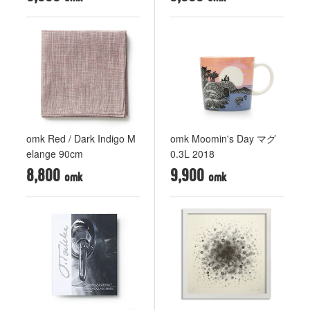
omk Red / Dark Indigo M
omk Moomin's Day マグ
elange 90cm
0.3L 2018
8,800
9,900