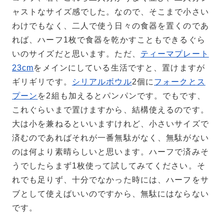
ャストなサイズ感でした。なので、そこまで小さい
わけでもなく、二人で使う日々の食器を置くのであ
れば、ハーフ1枚で食器を乾かすこともできるぐら
いのサイズだと思います。ただ、
ティーマプレート
23cm
をメインにしている生活ですと、置けますが
ギリギリです。
シリアルボウル
2個に
フォークとス
プーン
を2組も加えるとパンパンです。でもです、
これぐらいまで置けますから、結構使えるのです。
大は小を兼ねるといいますけれど、小さいサイズで
済むのであればそれが一番無駄がなく、無駄がない
のは何より素晴らしいと思います。ハーフで済みそ
うでしたらまず1枚使って試してみてください。そ
れでも足りず、十分でなかった時には、ハーフをサ
ブとして使えばいいのですから、無駄にはならない
です。