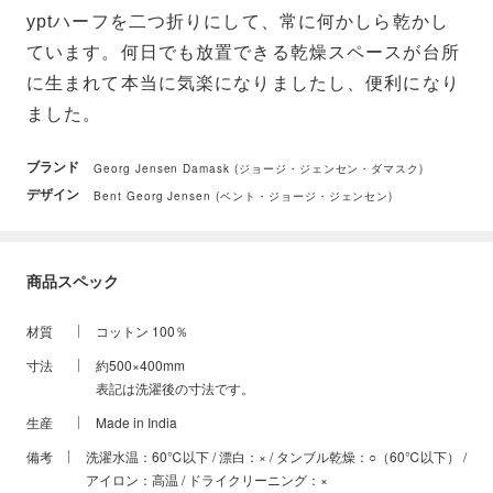
yptハーフを二つ折りにして、常に何かしら乾かし
ています。何日でも放置できる乾燥スペースが台所
に生まれて本当に気楽になりましたし、便利になり
ました。
ブランド
Georg Jensen Damask (ジョージ・ジェンセン・ダマスク)
デザイン
Bent Georg Jensen (ベント・ジョージ・ジェンセン)
商品スペック
材質
コットン 100％
寸法
約500×400mm
表記は洗濯後の寸法です。
生産
Made in India
備考
洗濯水温：60℃以下 / 漂白：× / タンブル乾燥：○（60℃以下） /
アイロン：高温 / ドライクリーニング：×