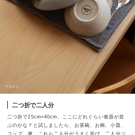
フリント
二つ折で二人分
二つ折で25cm×40cm、ここにどれぐらい食器が並
ぶのかな？と試しましたら、お茶碗、お椀、小皿、
コップ、箸、これら二人分がうまく並び、二人分ジ