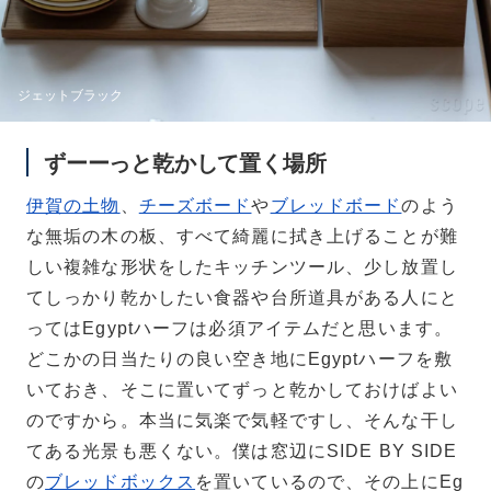
ジェットブラック
ずーーっと乾かして置く場所
伊賀の土物
、
チーズボード
や
ブレッドボード
のよう
な無垢の木の板、すべて綺麗に拭き上げることが難
しい複雑な形状をしたキッチンツール、少し放置し
てしっかり乾かしたい食器や台所道具がある人にと
ってはEgyptハーフは必須アイテムだと思います。
どこかの日当たりの良い空き地にEgyptハーフを敷
いておき、そこに置いてずっと乾かしておけばよい
のですから。本当に気楽で気軽ですし、そんな干し
てある光景も悪くない。僕は窓辺にSIDE BY SIDE
の
ブレッドボックス
を置いているので、その上にEg