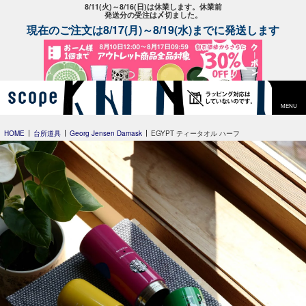
8/11(火)～8/16(日)は休業します。休業前
発送分の受注は〆切ました。
現在のご注文は8/17(月)～8/19(水)までに発送します
MENU
HOME
台所道具
Georg Jensen Damask
EGYPT ティータオル ハーフ