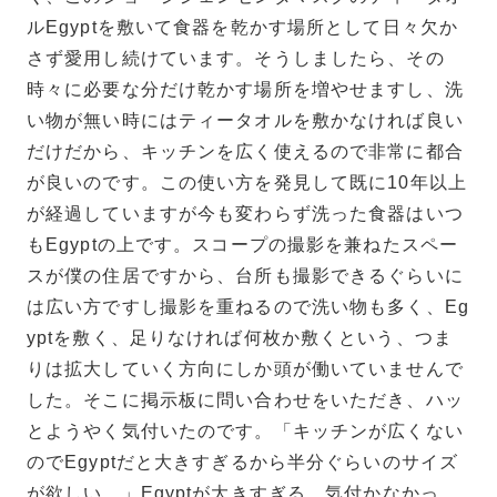
ルEgyptを敷いて食器を乾かす場所として日々欠か
さず愛用し続けています。そうしましたら、その
時々に必要な分だけ乾かす場所を増やせますし、洗
い物が無い時にはティータオルを敷かなければ良い
だけだから、キッチンを広く使えるので非常に都合
が良いのです。この使い方を発見して既に10年以上
が経過していますが今も変わらず洗った食器はいつ
もEgyptの上です。スコープの撮影を兼ねたスペー
スが僕の住居ですから、台所も撮影できるぐらいに
は広い方ですし撮影を重ねるので洗い物も多く、Eg
yptを敷く、足りなければ何枚か敷くという、つま
りは拡大していく方向にしか頭が働いていませんで
した。そこに掲示板に問い合わせをいただき、ハッ
とようやく気付いたのです。「キッチンが広くない
のでEgyptだと大きすぎるから半分ぐらいのサイズ
が欲しい。」Egyptが大きすぎる、気付かなかっ