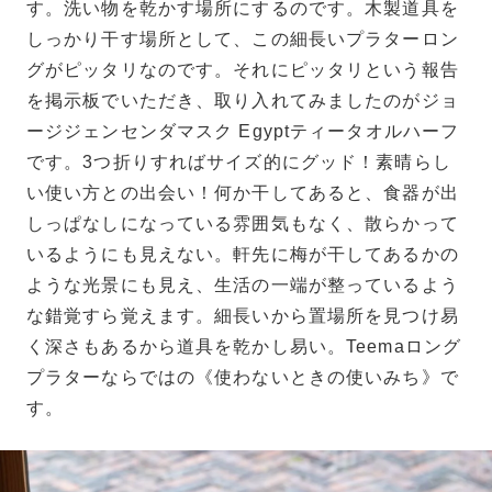
す。洗い物を乾かす場所にするのです。木製道具を
しっかり干す場所として、この細長いプラターロン
グがピッタリなのです。それにピッタリという報告
を掲示板でいただき、取り入れてみましたのがジョ
ージジェンセンダマスク Egyptティータオルハーフ
です。3つ折りすればサイズ的にグッド！素晴らし
い使い方との出会い！何か干してあると、食器が出
しっぱなしになっている雰囲気もなく、散らかって
いるようにも見えない。軒先に梅が干してあるかの
ような光景にも見え、生活の一端が整っているよう
な錯覚すら覚えます。細長いから置場所を見つけ易
く深さもあるから道具を乾かし易い。Teemaロング
プラターならではの《使わないときの使いみち》で
す。