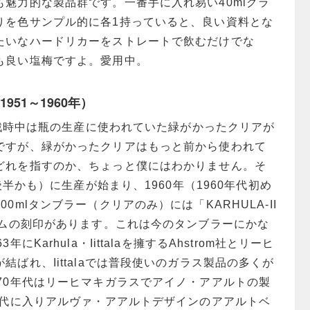
魅力的な製品群です。一番手に入れ易い40mlグラ
りを色サンプル的に各1持っていると、良い資料とな
たいなハードリカーをストレートで飲むだけでな
も良い塩梅ですよ。愛用中。
（1951～1960年）
年の戦時中は瓶の生産に使われていた緑がかったクリアが
ですが、緑がかったクリアはもっと前から使われて
どれを指すのか、ちょっと僕にはわかりません。そ
年後半かも）に生産が始まり、1960年（1960年代初め
0mlタンブラー（クリアのみ）には「KARHULA-II
ームの刻印があります。これは今のタンブラーにかな
にKarhula・Iittalaを擁するAhstrom社とリーヒ
結ばれ、Iittalaでは普段使いのガラス製品の多くが
70年代はリーヒマキガラスでアイノ・アアルトの製
年代に入りアルヴァ・アアルトデザインのアアルトベ