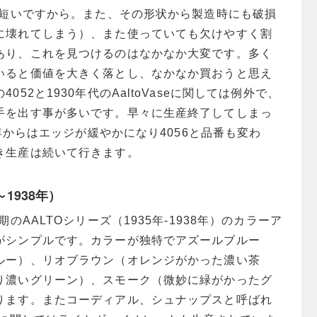
に短いですから。また、その形状から製造時にも破損
に壊れてしまう）、また使っていても欠けやすく割
あり、これを見つけるのはなかなか大変です。多く
いると価値を大きく落とし、なかなか買おうと思え
052と1930年代のAaltoVaseに関しては例外で、
手を出す事が多いです。早々に生産終了してしまっ
5年からはエッジが緩やかになり4056と品番も変わ
き生産は続いて行きます。
～1938年）
期のAALTOシリーズ（1935年-1938年）のカラーア
がシンプルです。カラーが独特でアズールブルー
ルー）、リオブラウン（オレンジがかった濃い茶
り濃いグリーン）、スモーク（微妙に緑がかったグ
ります。またコーディアル、シュナップスと呼ばれ