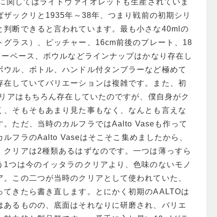
スに関してはライトヴァイオレットも生産されていま
ザックリと1935年～38年、つまり戦前の初期シリ
判断できると言われています。最も小さな40mlの
グラス）、ピッチャー、16cm前後のプレート、18
ラワーベース、ボウルなどラインナップはかなり存在し
ボウル、ボトル、ハンドル付タンブラーなど極めて
存在していてバリエーションは複雑です。また、初
クリアはもちろん存在していたのですが、僕自身がク
く、そもそもあまり見た事もなく、なんとも言えな
ただ、当時のカルフラではAalto Vaseも作って
フラのAalto Vaseはそこそこ集めましたから、
、クリアは2種類あるはずなのです。一つは薄っすら
う1つは今のイッタラのクリアより、色味のないモノ
ア。この二つが当時のクリアとして使われていた、
てきたら書き直します。とにかく初期のAALTOは
はあるものの、底面はそれなりに研磨され、バリエ