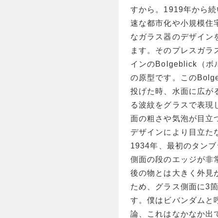
すから。1919年から
速な都市化や小規模住
なガラス器のデザインを
ます。そのプレスガラ
インのBolgeblic
の原型です。このBolg
投げた時、水面に広が
る波紋をグラスで表現
面の粗さや気泡が目立
デザインにより目立たな
1934年、最初のタンブ
側面の段のエッジが非
後の物とは大きく外見
ため、グラス側面に3
す。僕はビバンダムと
論、これはなかなか出て