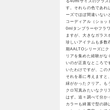
る40mlサイズのグラ
す。それらの色であれば
ーズでほぼ間違いないと
コーディアル（ショット
0mlタンブラーやフ
ますが、大きなガラス
珍しいアイテムも多数
期AALTOシリーズに
リアを集めた経験がな
いのが正直なところです。
いたわけですが、このカル
それを基に考えますと
緑がかったクリア。も
クロ写真みたいなクリ
はず。追々調べて分かっ
カラーも綺麗で型の跡