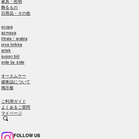
家具・照明
飾るもの
日用品・その他
scope
azmaya
iittala / arabia
oiva toikka
artek
susan bijl
side by side
オーエムケー
緩衝誌について
掲示板
ご利用ガイド
よくあるご質問
マイページ
FOLLOW US