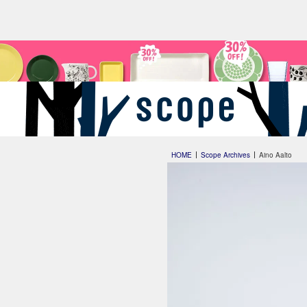
HOME
Scope Archives
Aino Aalto