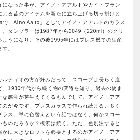
うになった事が、アイノ・アアルトやカイ・フラン
による昔のアイテムを新たに立ち上げる切っ掛けと
talaで「Aino Aalto」としてアイノ・アアルトのガラス
タンブラーは1987年から2049（220ml）のクリ
ようになり、その後1995年にはプレス機での生産
ます。
カルティオの方が好みだって、スコープは長らく進
、1930年代から続く物の変遷を知り、過去の物ま
たな感覚が芽生えてくるもんでして、アイノ・アア
てのが今です。プレスガラスで作られ続ける、多く
グラス。単に色替えという話ではなく、何かスコー
いものだろうか？模索は続く。ただ、色別注すると
遥かに大きなロットを必要とするのがアイノ・アア