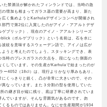
続いた禁酒法が解かれたフィンランドでは、当時の急
宅の増加も相まってガラス器の需要が高まり、新た
広く集めようとKarhulaデザインコンペが開催され
ス部門で第2位に入賞したのがアイノ・アアルトデザ
k（ボルゲブリック）、現在のアイノ・アアルトシリーズ
eblick（ボルゲブリック）という名前は、石を水に
る波紋を意味するスウェーデン語で、アイノは広が
しようと考えたのでしょう。スタッキングでき、表
つ当時のプレスガラスの欠点を、段になった側面の
くしています。その生産がKarhulaで始まったのが
ラー4052（18cl）は、現行よりかなり厚みもあり、
常にくっきりと鋭く、凸が非常に大きいので、その
が異なっています。また３分割の型を使用していた
箇所の継ぎ目が縦に残り、底は丁寧に研磨されていま
呼んでいますが、そんな雰囲気があるのです。勿
くるものではありません。なにせ生産期間が1934