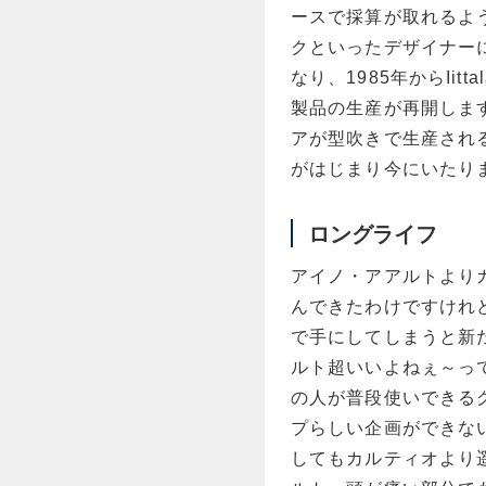
ースで採算が取れるよ
クといったデザイナー
なり、1985年からIit
製品の生産が再開します。
アが型吹きで生産される
がはじまり今にいたり
ロングライフ
アイノ・アアルトより
んできたわけですけれど
で手にしてしまうと新
ルト超いいよねぇ～っ
の人が普段使いできる
プらしい企画ができな
してもカルティオより