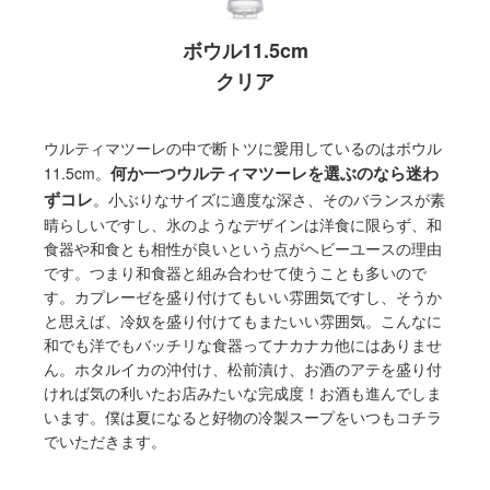
ボウル11.5cm
クリア
ウルティマツーレの中で断トツに愛用しているのはボウル
何か一つウルティマツーレを選ぶのなら迷わ
11.5cm。
ずコレ
。小ぶりなサイズに適度な深さ、そのバランスが素
晴らしいですし、氷のようなデザインは洋食に限らず、和
食器や和食とも相性が良いという点がヘビーユースの理由
です。つまり和食器と組み合わせて使うことも多いので
す。カプレーゼを盛り付けてもいい雰囲気ですし、そうか
と思えば、冷奴を盛り付けてもまたいい雰囲気。こんなに
和でも洋でもバッチリな食器ってナカナカ他にはありませ
ん。ホタルイカの沖付け、松前漬け、お酒のアテを盛り付
ければ気の利いたお店みたいな完成度！お酒も進んでしま
います。僕は夏になると好物の冷製スープをいつもコチラ
でいただきます。