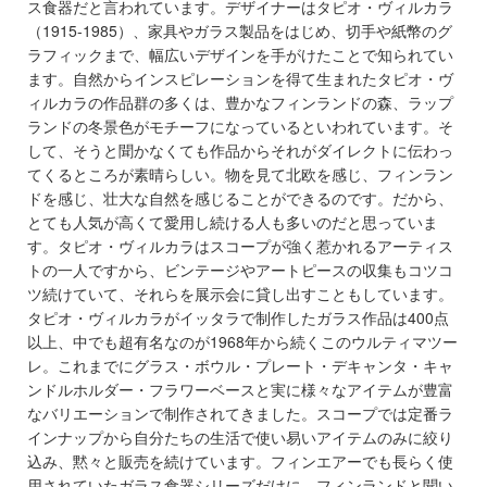
ス食器だと言われています。デザイナーはタピオ・ヴィルカラ
（1915-1985）、家具やガラス製品をはじめ、切手や紙幣のグ
ラフィックまで、幅広いデザインを手がけたことで知られてい
ます。自然からインスピレーションを得て生まれたタピオ・ヴ
ィルカラの作品群の多くは、豊かなフィンランドの森、ラップ
ランドの冬景色がモチーフになっているといわれています。そ
して、そうと聞かなくても作品からそれがダイレクトに伝わっ
てくるところが素晴らしい。物を見て北欧を感じ、フィンラン
ドを感じ、壮大な自然を感じることができるのです。だから、
とても人気が高くて愛用し続ける人も多いのだと思っていま
す。タピオ・ヴィルカラはスコープが強く惹かれるアーティス
トの一人ですから、ビンテージやアートピースの収集もコツコ
ツ続けていて、それらを展示会に貸し出すこともしています。
タピオ・ヴィルカラがイッタラで制作したガラス作品は400点
以上、中でも超有名なのが1968年から続くこのウルティマツー
レ。これまでにグラス・ボウル・プレート・デキャンタ・キャ
ンドルホルダー・フラワーベースと実に様々なアイテムが豊富
なバリエーションで制作されてきました。スコープでは定番ラ
インナップから自分たちの生活で使い易いアイテムのみに絞り
込み、黙々と販売を続けています。フィンエアーでも長らく使
用されていたガラス食器シリーズだけに、フィンランドと聞い