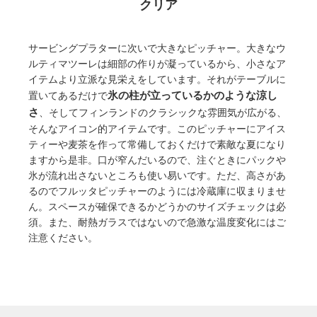
クリア
サービングプラターに次いで大きなピッチャー。大きなウ
ルティマツーレは細部の作りが凝っているから、小さなア
イテムより立派な見栄えをしています。それがテーブルに
氷の柱が立っているかのような涼し
置いてあるだけで
さ
、そしてフィンランドのクラシックな雰囲気が広がる、
そんなアイコン的アイテムです。このピッチャーにアイス
ティーや麦茶を作って常備しておくだけで素敵な夏になり
ますから是非。口が窄んだいるので、注ぐときにパックや
氷が流れ出さないところも使い易いです。ただ、高さがあ
るのでフルッタピッチャーのようには冷蔵庫に収まりませ
ん。スペースが確保できるかどうかのサイズチェックは必
須。また、耐熱ガラスではないので急激な温度変化にはご
注意ください。