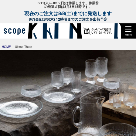
8/11(火)～8/16(日)は休業します。休業前
の発送〆切は8月8日15時です。
現在のご注文は8/8(土)までに発送します
8/7(金)は8/6(木) 12時頃までのご注文を出荷予定
MENU
HOME
Ultima Thule