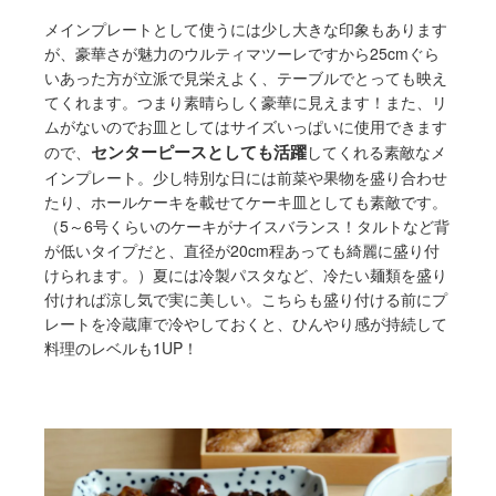
メインプレートとして使うには少し大きな印象もあります
が、豪華さが魅力のウルティマツーレですから25cmぐら
いあった方が立派で見栄えよく、テーブルでとっても映え
てくれます。つまり素晴らしく豪華に見えます！また、リ
ムがないのでお皿としてはサイズいっぱいに使用できます
センターピースとしても活躍
ので、
してくれる素敵なメ
インプレート。少し特別な日には前菜や果物を盛り合わせ
たり、ホールケーキを載せてケーキ皿としても素敵です。
（5～6号くらいのケーキがナイスバランス！タルトなど背
が低いタイプだと、直径が20cm程あっても綺麗に盛り付
けられます。）夏には冷製パスタなど、冷たい麺類を盛り
付ければ涼し気で実に美しい。こちらも盛り付ける前にプ
レートを冷蔵庫で冷やしておくと、ひんやり感が持続して
料理のレベルも1UP！