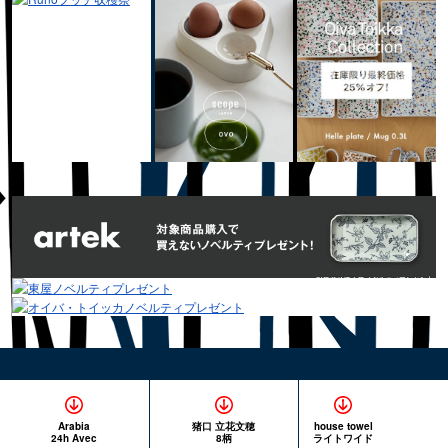
Arabia
猪口 立花文穂
house towel
24h Avec
8柄
ライトワイド