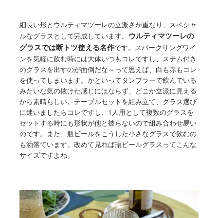
細長い形とウルティマツーレの立派さが重なり、スペシャ
ウルティマツーレの
ルなグラスとして完成しています。
グラスでは断トツ使える名作
です。スパークリングワイ
ンを気軽に飲む時には大体いつもコレですし、ステム付き
のグラスを出すのが面倒だな～って思えば、白も赤もコレ
を使ってしまいます。かといってタンブラーで飲んでいる
みたいな気の抜けた感じにはならず、どこか立派に見える
から素晴らしい。テーブルセットを組み立て、グラス選び
に迷いましたらコレですし、1人用として複数のグラスを
セットする時にも形状が他と被らないので組み合わせ易い
のです。また、瓶ビールをこうした小さなグラスで飲むの
も洒落ています。改めて見れば瓶ビールグラスってこんな
サイズですよね。