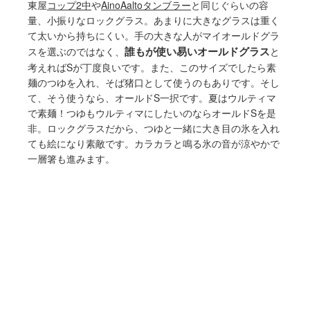
東屋
コップ2中
や
AinoAaltoタンブラー
と同じぐらいの容
量、小振りなロックグラス。あまりに大きなグラスは重く
て太いから持ちにくい。手の大きな人がマイオールドグラ
誰もが使い易いオールドグラス
スを選ぶのではなく、
と
考えればSが丁度良いです。また、このサイズでしたら素
麺のつゆを入れ、そば猪口として使うのもありです。そし
て、そう使うなら、オールドS一択です。夏はウルティマ
で素麺！つゆもウルティマにしたいのならオールドSを是
非。ロックグラスだから、つゆと一緒に大き目の氷を入れ
ても絵になり素敵です。カラカラと鳴る氷の音が涼やかで
一層箸も進みます。