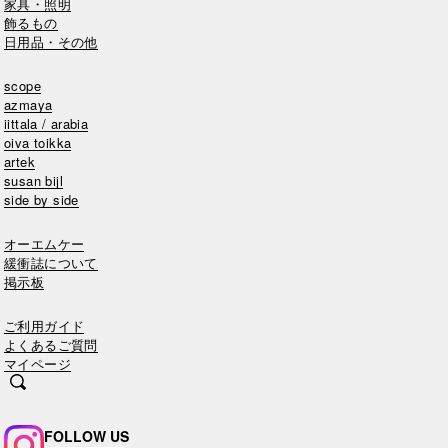
家具・照明
飾るもの
日用品・その他
scope
azmaya
iittala / arabia
oiva toikka
artek
susan bijl
side by side
オーエムケー
緩衝誌について
掲示板
ご利用ガイド
よくあるご質問
マイページ
FOLLOW US