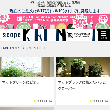
8/11(火)～8/16(日)は休業します。休業前
発送分の受注は〆切ました。
現在のご注文は8/17(月)～8/19(水)までに発送します
MENU
HOME
ブログ
# SN プラントポット
マットグリーンにビオラ
マットブラックに植えたバラと
クローバー
2025.02.18
2025.02.16