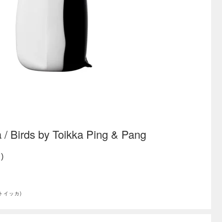
Birds by Toikka Ping & Pang
)
・トイッカ)