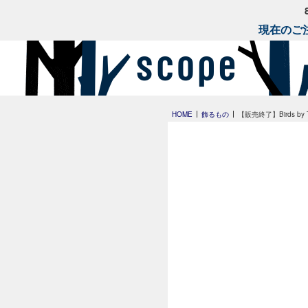
現在のご注
HOME
飾るもの
【販売終了】Birds by To