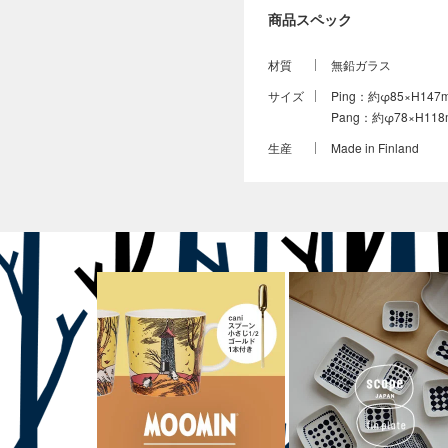
商品スペック
材質
無鉛ガラス
サイズ
Ping：約φ85×H147
Pang：約φ78×H11
生産
Made in Finland