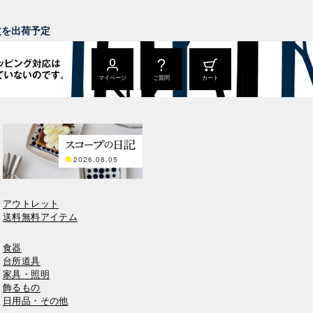
。
注文を出荷予定
マイページ
ご質問
カート
2026.08.05
アウトレット
送料無料アイテム
食器
台所道具
家具・照明
飾るもの
日用品・その他