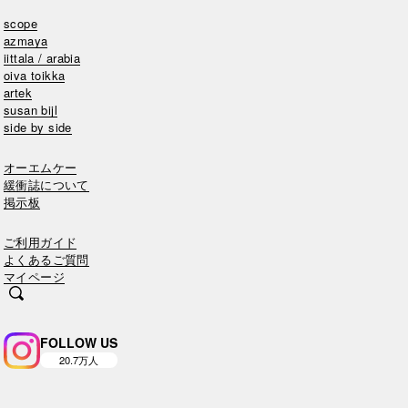
scope
azmaya
iittala / arabia
oiva toikka
artek
susan bijl
side by side
オーエムケー
緩衝誌について
掲示板
ご利用ガイド
よくあるご質問
マイページ
FOLLOW US