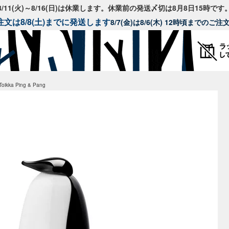
8/11(火)～8/16(日)は休業します。休業前の発送〆切は8月8日15時です
文は8/8(土)までに発送します
8/7(金)は8/6(木) 12時頃までのご
ikka Ping & Pang