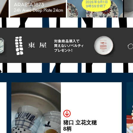
猪口 立花文穂
8柄