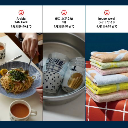
Arabia
猪口 立花文穂
house towel
24h Avec
8柄
ライトワイド
9月2日9:59まで
9月2日9:59まで
9月2日9:59まで