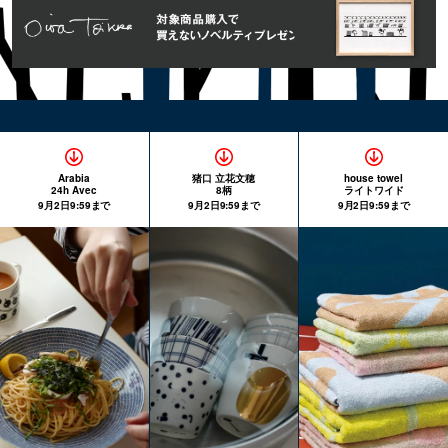
Arabia
猪口 立花文穂
house towel
24h Avec
8柄
ライトワイド
9月2日9:59まで
9月2日9:59まで
9月2日9:59まで