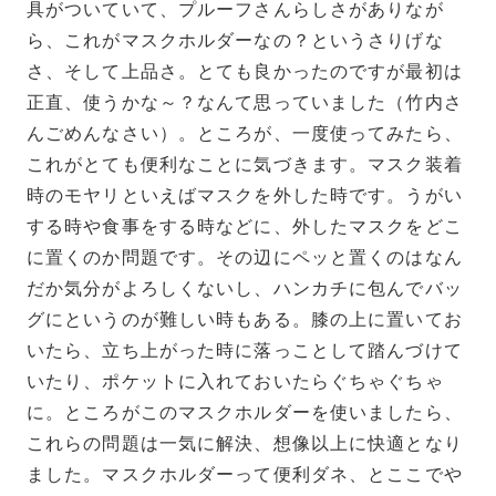
具がついていて、プルーフさんらしさがありなが
ら、これがマスクホルダーなの？というさりげな
さ、そして上品さ。とても良かったのですが最初は
正直、使うかな～？なんて思っていました（竹内さ
んごめんなさい）。ところが、一度使ってみたら、
これがとても便利なことに気づきます。マスク装着
時のモヤリといえばマスクを外した時です。うがい
する時や食事をする時などに、外したマスクをどこ
に置くのか問題です。その辺にペッと置くのはなん
だか気分がよろしくないし、ハンカチに包んでバッ
グにというのが難しい時もある。膝の上に置いてお
いたら、立ち上がった時に落っことして踏んづけて
いたり、ポケットに入れておいたらぐちゃぐちゃ
に。ところがこのマスクホルダーを使いましたら、
これらの問題は一気に解決、想像以上に快適となり
ました。マスクホルダーって便利ダネ、とここでや