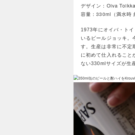
デザイン
Oiva Toi
容量
330ml（満水時 
1973年にオイバ・ト
いるビールジョッキ。
す。生産は非常に不定期
に初めて仕入れることが
ない330mlサイズが