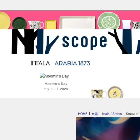
Moomin's Day
マグ 0.3L 2026
Moomin オペラ
HOME
食器
Iittala / Arabia
Krouvi 