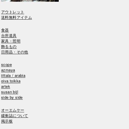
アウトレット
送料無料アイテム
食器
台所道具
家具・照明
飾るもの
日用品・その他
scope
azmaya
iittala / arabia
oiva toikka
artek
susan bijl
side by side
オーエムケー
緩衝誌について
掲示板