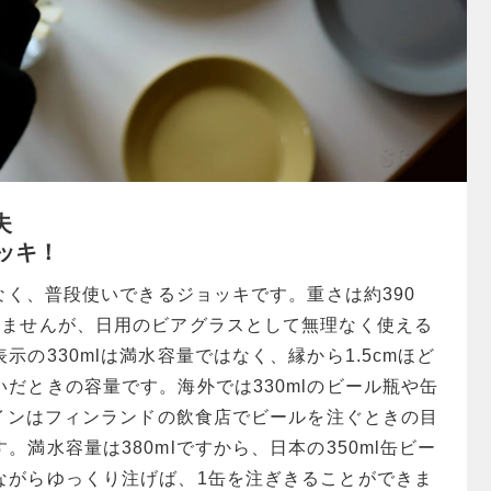
夫
ッキ！
くなく、普段使いできるジョッキです。重さは約390
りませんが、日用のビアグラスとして無理なく使える
示の330mlは満水容量ではなく、縁から1.5cmほど
だときの容量です。海外では330mlのビール瓶や缶
ラインはフィンランドの飲食店でビールを注ぐときの目
。満水容量は380mlですから、日本の350ml缶ビー
ながらゆっくり注げば、1缶を注ぎきることができま