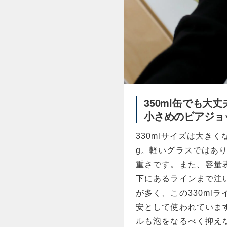
350ml缶でも大丈
小さめのビアジョ
330mlサイズは大き
g。軽いグラスではあ
重さです。また、容量表
下にあるラインまで注い
が多く、この330ml
安として使われています
ルも泡をなるべく抑え