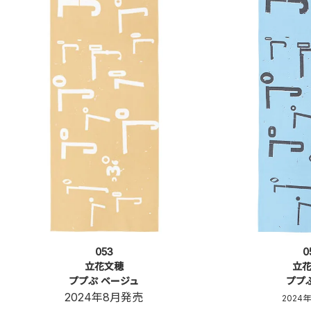
053
0
立花文穂
立
ププぷ ベージュ
ププ
2024年8月発売
2024