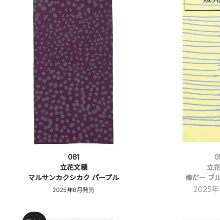
0
061
立
立花文穂
棒だー ブ
マルサンカクシカク パープル
2025
2025年8月発売