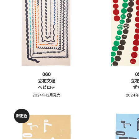
060
0
立花文穂
立
ヘビロテ
ず
2024年12月発売
2024