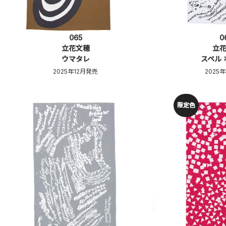
065
0
立花文穂
立
ウマタレ
スペル
2025年12月発売
2025