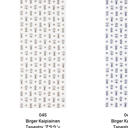
045
0
Birger Kaipiainen
Birger K
Tapestry ブラウン
Tapes