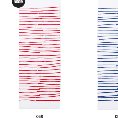
058
0