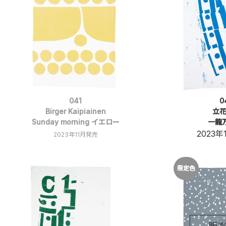
041
0
Birger Kaipiainen
立
Sunday morning イエロー
一龍
2023
2023年11月発売