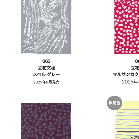
063
0
立花文穂
立
スペル グレー
マルサンカク
2025
2025年8月発売