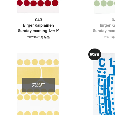
043
0
Birger Kaipiainen
Birger K
Sunday morning レッド
Sunday mo
2023年11月発売
2023