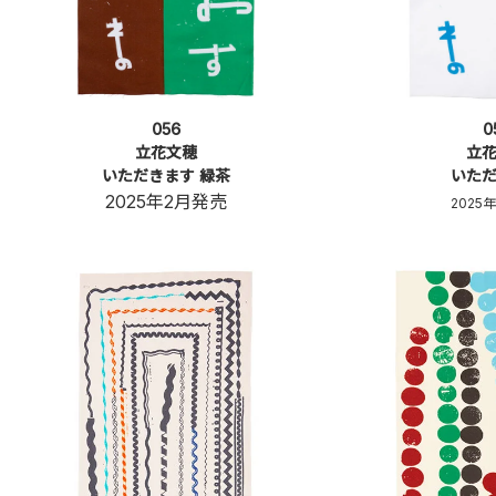
056
0
立花文穂
立
いただきます 緑茶
いた
2025年2月発売
2025