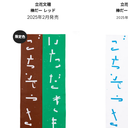
立花文穂
立
棒だー レッド
棒だー
2025年2月発売
2025