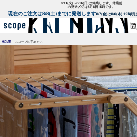
8/11(火)～8/16(日)は休業します。休業前
の発送〆切は8月8日15時です。
現在のご注文は8/8(土)までに発送します
8/7(金)は8/6(木) 1
HOME
スコープの手ぬぐい