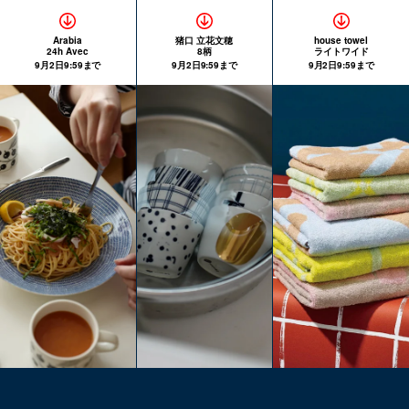
Arabia
猪口 立花文穂
house towel
24h Avec
8柄
ライトワイド
9月2日9:59まで
9月2日9:59まで
9月2日9:59まで