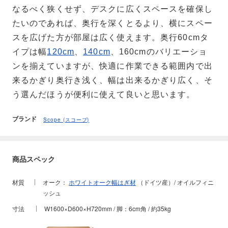
なるべく狭くせず、デスクに広くスペースを確保し
たいのであれば、奥行を深くとるより、横にスペー
スを広げた方が部屋は広く使えます。奥行60cmタ
イプは幅
120cm
、
140cm
、160cmのバリエーショ
ンを揃えていますが、快適に作業できる範囲内で出
来るかぎり奥行き浅く、幅は出来るかぎり広く、そ
う選んだほうが便利に使えて良いと思います。
ブランド
Scope (スコープ)
商品スペック
材質
オーク：
ホワイトオーク幅はぎ材
（ドイツ産）/ オイルフィニ
ッシュ
寸法
W1600×D600×H720mm / 脚：6cm角 / 約35kg