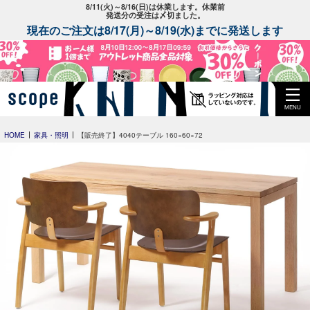
8/11(火)～8/16(日)は休業します。休業前
発送分の受注は〆切ました。
現在のご注文は8/17(月)～8/19(水)までに発送します
MENU
HOME
家具・照明
【販売終了】4040テーブル 160×60×72