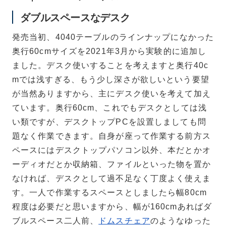
ダブルスペースなデスク
発売当初、4040テーブルのラインナップになかった
奥行60cmサイズを2021年3月から実験的に追加し
ました。デスク使いすることを考えますと奥行40c
mでは浅すぎる、もう少し深さが欲しいという要望
が当然ありますから、主にデスク使いを考えて加え
ています。奥行60cm、これでもデスクとしては浅
い類ですが、デスクトップPCを設置しましても問
題なく作業できます。自身が座って作業する前方ス
ペースにはデスクトップパソコン以外、本だとかオ
ーディオだとか収納箱、ファイルといった物を置か
なければ、デスクとして過不足なく丁度よく使えま
す。一人で作業するスペースとしましたら幅80cm
程度は必要だと思いますから、幅が160cmあればダ
ブルスペース二人前、
ドムスチェア
のようなゆった