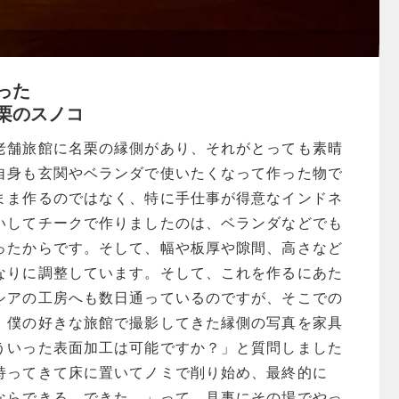
った
栗のスノコ
老舗旅館に名栗の縁側があり、それがとっても素晴
自身も玄関やベランダで使いたくなって作った物で
まま作るのではなく、特に手仕事が得意なインドネ
いしてチークで作りましたのは、ベランダなどでも
ったからです。そして、幅や板厚や隙間、高さなど
なりに調整しています。そして、これを作るにあた
シアの工房へも数日通っているのですが、そこでの
。僕の好きな旅館で撮影してきた縁側の写真を家具
ういった表面加工は可能ですか？」と質問しました
持ってきて床に置いてノミで削り始め、最終的に
ならできる、できた。」って、見事にその場でやっ