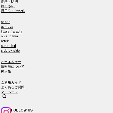
家具・照明
飾るもの
日用品・その他
scope
azmaya
iittala / arabia
oiva toikka
artek
susan bijl
side by side
オーエムケー
緩衝誌について
掲示板
ご利用ガイド
よくあるご質問
マイページ
FOLLOW US