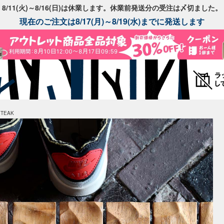
8/11(火)～8/16(日)は休業します。休業前発送分の受注は〆切ました。
現在のご注文は8/17(月)～8/19(水)までに発送します
TEAK