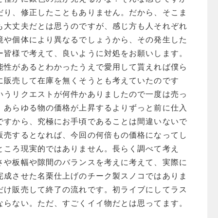
だり、修正したこともありません。だから、そこま
も大丈夫だとは思うのですが、感じ方も人それぞれ
境や個体により異なるでしょうから、その発生した
ー皆様で考えて、良いように対処をお願いします。
能性があるとわかったうえで愛用して貰えれば僕ら
に販売して在庫を無くそうとも考えていたのです
いうリクエストが何件かありましたので一度は売っ
。あらゆる物の価格が上昇するよりずっと前に仕入
ですから、究極にお手頃であることは間違いないで
販売するとなれば、今回の何倍もの価格になってし
ところ現実的ではありません。長らく調べて考え
さや板幅や隙間のバランスを考えに考えて、実際に
完成させた名栗仕上げのチーク製スノコではありま
だけ販売して終了の流れです。初ライブにしてラス
ならない。ただ、すごくイイ物だとは思ってます。