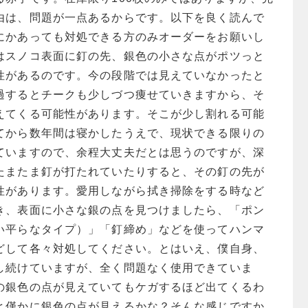
由は、問題が一点あるからです。以下を良く読んで
にかあっても対処できる方のみオーダーをお願いし
はスノコ表面に釘の先、銀色の小さな点がポツっと
性があるのです。今の段階では見えていなかったと
過するとチークも少しづつ痩せていきますから、そ
えてくる可能性があります。そこが少し割れる可能
てから数年間は寝かしたうえで、現状できる限りの
ていますので、余程大丈夫だとは思うのですが、深
たまたま釘が打たれていたりすると、その釘の先が
性があります。愛用しながら拭き掃除をする時など
き、表面に小さな銀の点を見つけましたら、「ポン
い平らなタイプ）」「釘締め」などを使ってハンマ
どして各々対処してください。とはいえ、僕自身、
し続けていますが、全く問題なく使用できていま
の銀色の点が見えていてもケガするほど出てくるわ
と僅かに銀色の点が見えるかな？そんな感じですか