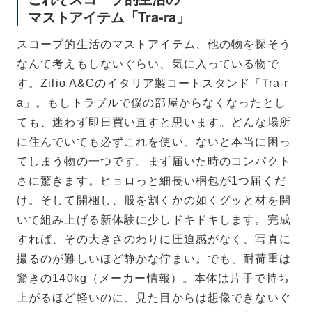
マストアイテム「Tra-ra」
スコープ的生活のマストアイテム、他の物を探そう
なんて考えもしないぐらい、気に入っている物で
す。Zilio A&Cのイタリア製コートスタンド「Tra-r
a」。もしトラブルで僕の部屋からなくなったとし
ても、迷わず即日買い直すと思います。どんな場所
に住んでいても必ずこれを使い、ないと本当に困っ
てしまう物の一つです。まず届いた時のコンパクト
さに驚きます。ヒョロっと細長い梱包が1つ届くだ
け。そして開梱し、股を割くかの如くグッと材を開
いて組み上げる新体験に少しドキドキします。完成
すれば、その大きさのわりに圧迫感がなく、写真に
撮るのが難しいほど静かな佇まい。でも、耐荷重は
驚きの140kg（メーカー情報）。本体は片手で持ち
上がるほど軽いのに、見た目からは想像できないぐ