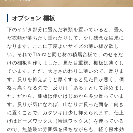
オプション 棚板
下のイゲタ部分に畳んだ衣類を置いていると、畳ん
だ衣類が落ちたり垂れたりして、少し残念な結果に
なります。ここに丁度よいサイズの薄い板が欲し
い。それでTra-raと同じ材の積層合板で、のせるだ
けの棚板を作りました。見た目重視、棚板は薄くし
ています。ただ、大きさのわりに薄いので、反りま
す。反りを抑えようと厚くすると見た目が悪く、価
格も高くなるので、反りは「ある」として諦めまし
た。だから、棚板は使いはじめから多少反っていま
す。反りが気になれば、山なりに反った面を上向き
に置くことで、ガタツキは少し抑えられます。仕上
げはビーズワックス（蜜蝋ワックス）を使っている
ので、無塗装の雰囲気を保ちながらも、軽く撥水効