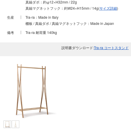
真鍮ダボ：約φ12×H32mm / 22g
真鍮マグネットフック：約W24×H15mm / 14g(
サイズ詳細
)
生産
Tra-ra：Made in Italy
棚板 / 真鍮ダボ / 真鍮マグネットフック：Made in Japan
備考
Tra-ra 耐荷重 140kg
説明書ダウンロード:
Tra-ra コートスタンド