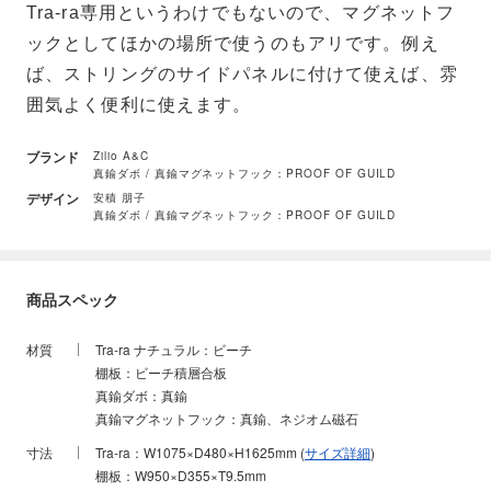
Tra-ra専用というわけでもないので、マグネットフ
ックとしてほかの場所で使うのもアリです。例え
ば、ストリングのサイドパネルに付けて使えば、雰
囲気よく便利に使えます。
ブランド
Zilio A&C
真鍮ダボ / 真鍮マグネットフック：PROOF OF GUILD
デザイン
安積 朋子
真鍮ダボ / 真鍮マグネットフック：PROOF OF GUILD
商品スペック
材質
Tra-ra ナチュラル：ビーチ
棚板：ビーチ積層合板
真鍮ダボ：真鍮
真鍮マグネットフック：真鍮、ネジオム磁石
寸法
Tra-ra：W1075×D480×H1625mm (
サイズ詳細
)
棚板：W950×D355×T9.5mm