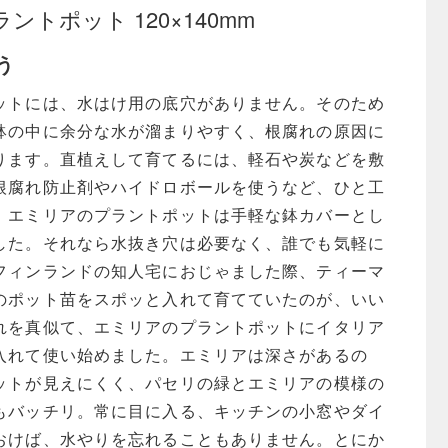
ia プラントポット 120×140mm
う
ットには、水はけ用の底穴がありません。そのため
鉢の中に余分な水が溜まりやすく、根腐れの原因に
ります。直植えして育てるには、軽石や炭などを敷
根腐れ防止剤やハイドロボールを使うなど、ひと工
、エミリアのプラントポットは手軽な鉢カバーとし
した。それなら水抜き穴は必要なく、誰でも気軽に
フィンランドの知人宅におじゃました際、ティーマ
のポット苗をスポッと入れて育てていたのが、いい
れを真似て、エミリアのプラントポットにイタリア
入れて使い始めました。エミリアは深さがあるの
ットが見えにくく、パセリの緑とエミリアの模様の
もバッチリ。常に目に入る、キッチンの小窓やダイ
おけば、水やりを忘れることもありません。とにか