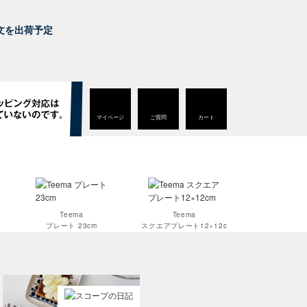
。
ご注文を出荷予定
マイページ
ご質問
カート
Teema
Teema
プレート 23cm
スクエアプレート12×12c
m