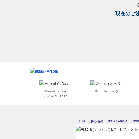
現在のご注
Moomin's Day
Moomin オペラ
マグ 0.3L 2026
HOME
飾るもの
Iittala / Arabia
Emili