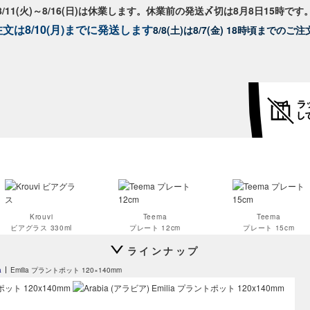
8/11(火)～8/16(日)は休業します。休業前の発送〆切は8月8日15時です
文は8/10(月)までに発送します
8/8(土)は8/7(金) 18時頃までの
Krouvi
Teema
Teema
ビアグラス 330ml
プレート 12cm
プレート 15cm
ラインナップ
a
Emilia プラントポット 120×140mm