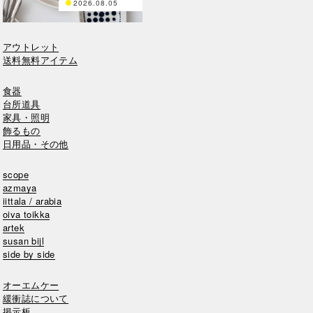
2026.08.05
アウトレット
送料無料アイテム
食器
台所道具
家具・照明
飾るもの
日用品・その他
scope
azmaya
iittala / arabia
oiva toikka
artek
susan bijl
side by side
オーエムケー
緩衝誌について
掲示板