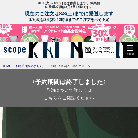
8/11(火)～8/16(日)は休業します。休業前
の発送〆切は8月8日15時です。
現在のご注文は8/8(土)までに発送します
8/7(金)は8/6(木) 12時頃までのご注文を出荷予定
MENU
HOME
予約受付始めました
〈予約〉Slowpe Slice グリーン
〈予約期間は終了しました〉
予約について詳しくは
こちらをご確認ください