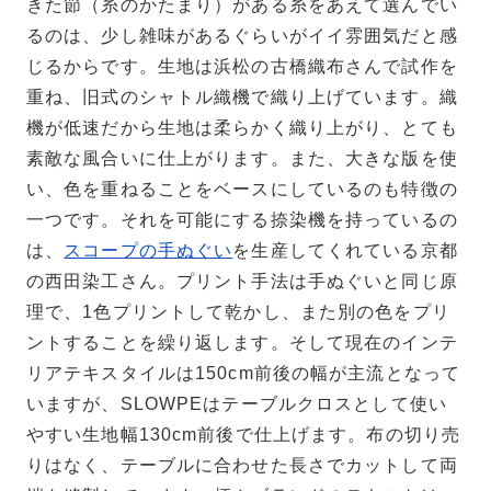
きた節（糸のかたまり）がある糸をあえて選んでい
るのは、少し雑味があるぐらいがイイ雰囲気だと感
じるからです。生地は浜松の古橋織布さんで試作を
重ね、旧式のシャトル織機で織り上げています。織
機が低速だから生地は柔らかく織り上がり、とても
素敵な風合いに仕上がります。また、大きな版を使
い、色を重ねることをベースにしているのも特徴の
一つです。それを可能にする捺染機を持っているの
は、
スコープの手ぬぐい
を生産してくれている京都
の西田染工さん。プリント手法は手ぬぐいと同じ原
理で、1色プリントして乾かし、また別の色をプリ
ントすることを繰り返します。そして現在のインテ
リアテキスタイルは150cm前後の幅が主流となって
いますが、SLOWPEはテーブルクロスとして使い
やすい生地幅130cm前後で仕上げます。布の切り売
りはなく、テーブルに合わせた長さでカットして両