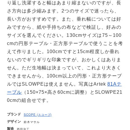
り返し洗濯すると幅はあまり縮まないのですが、長
さ方向は多少縮みます。2つのサイズで迷ったら、
長い方がおすすめです。また、垂れ幅については好
みですから、紙や手持ちの布などで検証し、好みの
サイズを選んでください。130cmサイズは75～100
cmの円形テーブル・正方形テーブルで使うことを考
えて作りました。100cmですと15cm程度しか垂れ
ないのでギリギリな印象ですが、おかしくはありま
せん。ただ生地幅は決まっていて、これより大きく
できませんから、100cm以上の円形・正方形テーブ
ルではSLOWPEは使えません。写真はArtek
81Aテ
ーブル
（150×75×高さ60cmに調整）とSLOWPE21
0cmの組合せです。
ブランド
SCOPE (スコープ)
デザイン
鈴木マサル
製造
西田染工