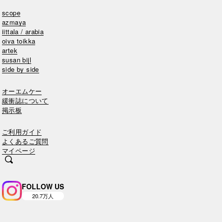
scope
azmaya
iittala / arabia
oiva toikka
artek
susan bijl
side by side
オーエムケー
緩衝誌について
掲示板
ご利用ガイド
よくあるご質問
マイページ
FOLLOW US