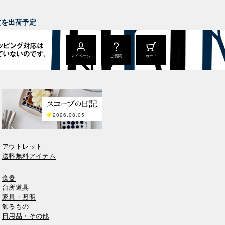
。
注文を出荷予定
マイページ
ご質問
カート
2026.08.05
アウトレット
送料無料アイテム
食器
台所道具
家具・照明
飾るもの
日用品・その他