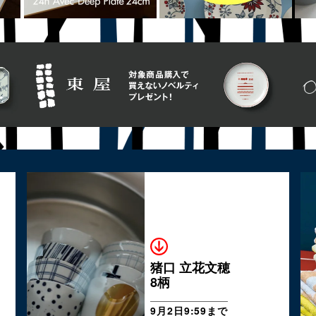
猪口 立花文穂
8柄
9月2日9:59まで