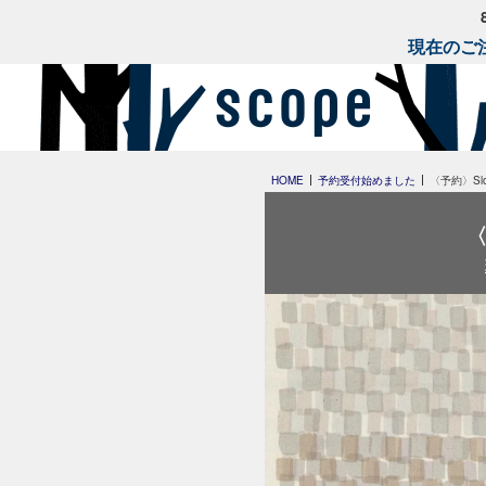
現在のご注
HOME
予約受付始めました
〈予約〉Slo