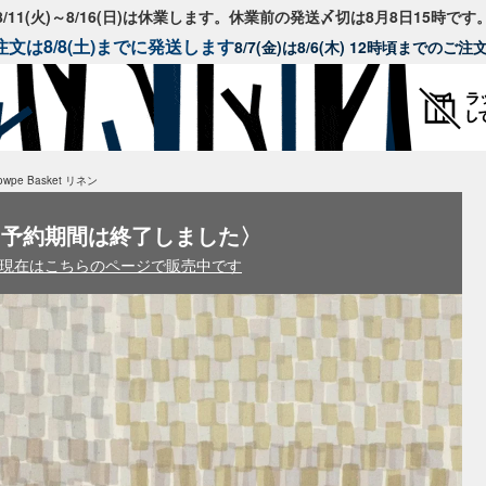
8/11(火)～8/16(日)は休業します。休業前の発送〆切は8月8日15時です
文は8/8(土)までに発送します
8/7(金)は8/6(木) 12時頃までのご
wpe Basket リネン
〈予約期間は終了しました〉
現在はこちらのページで販売中です