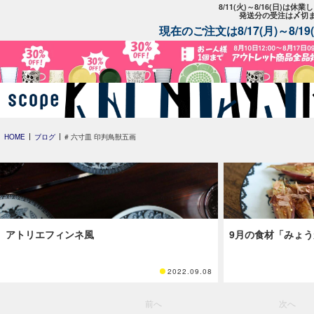
8/11(火)～8/16(日)は
発送分の受注は〆切
現在のご注文は8/17(月)～8/
HOME
ブログ
# 六寸皿 印判鳥獣五画
アトリエフィンネ風
9月の食材「みょ
2022.09.08
前へ
次へ