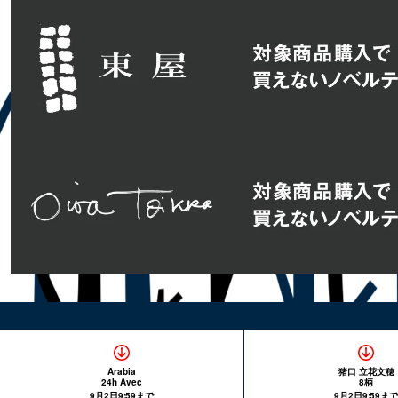
Arabia
猪口 立花文穂
24h Avec
8柄
9月2日9:59まで
9月2日9:59まで