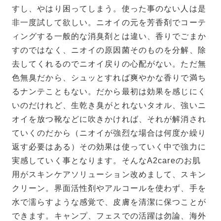
すし、やはり困ってしまう。使った事のない人は是
非一度試して欲しい。ニオイの元を芳香剤でコーテ
ィングする一般的な消臭剤とは違い、香りでごまか
すのではなく、ニオイの原因菌そのものを分解、除
去してくれるのでニオイ戻りの心配がない。ただ無
色無臭だから、シュッとすれば爽やかな香りで満ち
るナンテこともない。だから最初は効果を感じにく
いのだけれど、生乾き臭がとれないタオル、強いニ
オイを放つ靴などに吹きかければ、それが解消され
ていくのだから（ニオイが強烈な場合は何度か繰り
返す必要はある）その効果は使っていく中で強力に
実感していく事となります。そんなA2careのお肌
用がスキンケアソリューション改めまして、スキン
クリーン。界面活性剤やアルコールを使わず、手を
水で濡らすような感覚で、皮膚を清潔に保つことが
できます。キャンプ、フェスでの活躍は勿論、海外