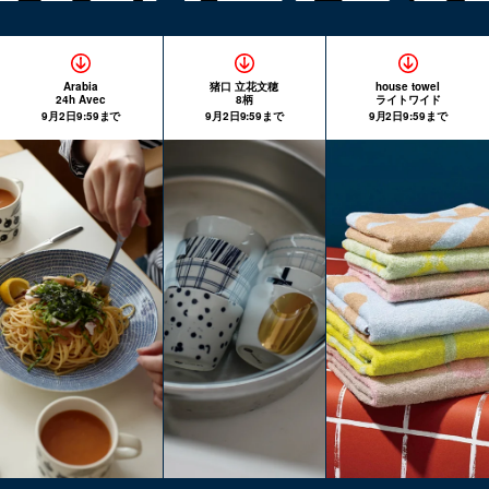
Arabia
猪口 立花文穂
house towel
24h Avec
8柄
ライトワイド
9月2日9:59まで
9月2日9:59まで
9月2日9:59まで