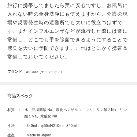
旅行に携帯してましたら実に安心ですし、お風呂に
入れない時の全身洗浄にも使えますから、介護の現
場や災害発生時の避難所でも大いに役立つはずで
す。またインフルエンザなどが流行した際には常に
常備し、どこでも手を除菌できるようにすることで
感染を大いに予防できます。これはとにかく携帯＆
常備しておいてください。
ブランド
A2Care (エーツーケア)
商品スペック
材質
水、亜塩素酸 Na、塩化ベンザルコニウム、リン酸２Na、リン
酸１Na、水酸化 Na
寸法
340ml：φ55×H210mm 340ml
生産
Made in Japan