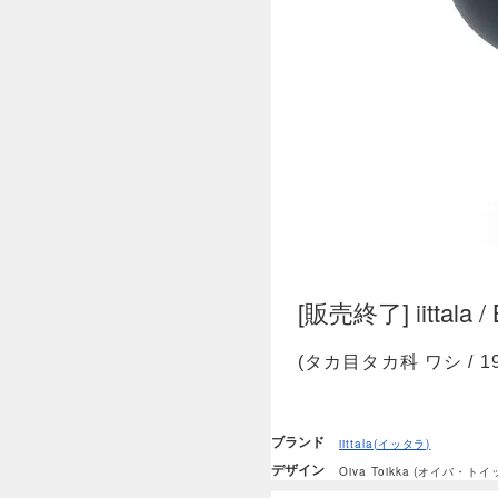
[販売終了] iittala / 
(タカ目タカ科 ワシ / 1
ブランド
iittala(イッタラ)
デザイン
Oiva Toikka (オイバ・トイ