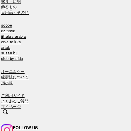
家具・照明
飾るもの
日用品・その他
scope
azmaya
iittala / arabia
oiva toikka
artek
susan bijl
side by side
オーエムケー
緩衝誌について
掲示板
ご利用ガイド
よくあるご質問
マイページ
FOLLOW US