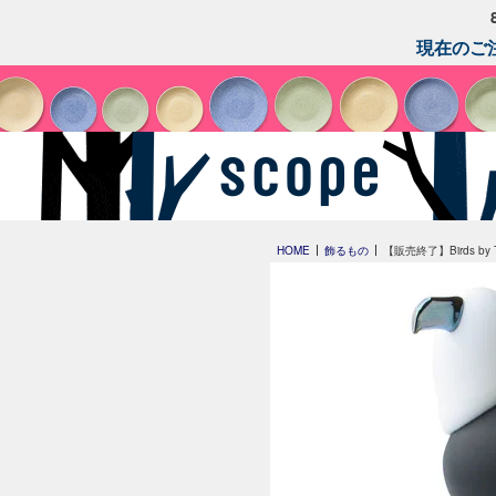
現在のご注
HOME
飾るもの
【販売終了】Birds by To