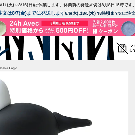
8/11(火)～8/16(日)は休業します。休業前の発送〆切は8月8日15時です
文は8/7(金)までに発送します
8/6(木)は8/5(水) 18時頃までのご
ikka Eagle