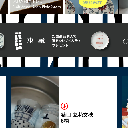
猪口 立花文穂
8柄