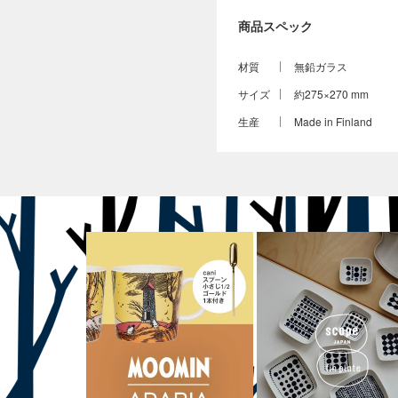
商品スペック
材質
無鉛ガラス
サイズ
約275×270 mm
生産
Made in Finland