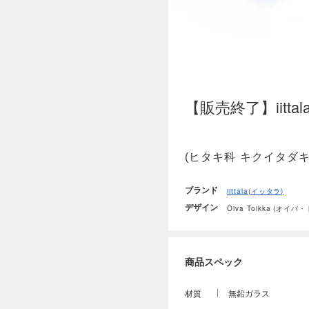
【販売終了】iittala / 
(ヒタキ科 キクイタダキ 
ブランド
iittala(イッタラ)
デザイン
Oiva Toikka (オイバ
商品スペック
材質
無鉛ガラス