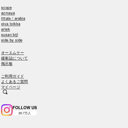
scope
azmaya
iittala / arabia
oiva toikka
artek
susan bijl
side by side
オーエムケー
緩衝誌について
掲示板
ご利用ガイド
よくあるご質問
マイページ
FOLLOW US