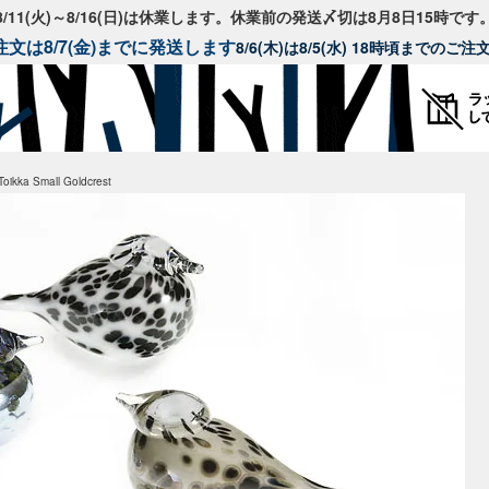
8/11(火)～8/16(日)は休業します。休業前の発送〆切は8月8日15時です
文は8/7(金)までに発送します
8/6(木)は8/5(水) 18時頃までのご
kka Small Goldcrest