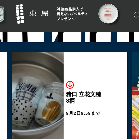
猪口 立花文穂
8柄
9月2日9:59まで