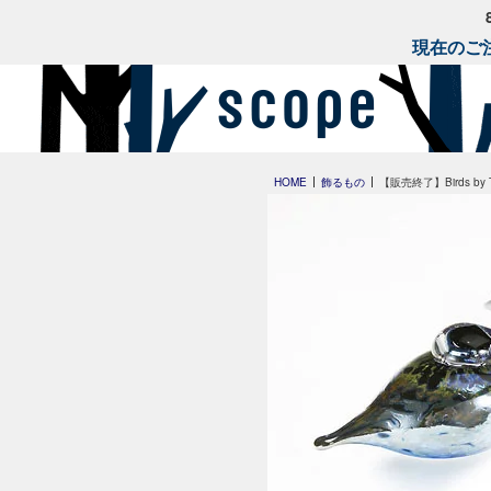
現在のご注
HOME
飾るもの
【販売終了】Birds by Toi