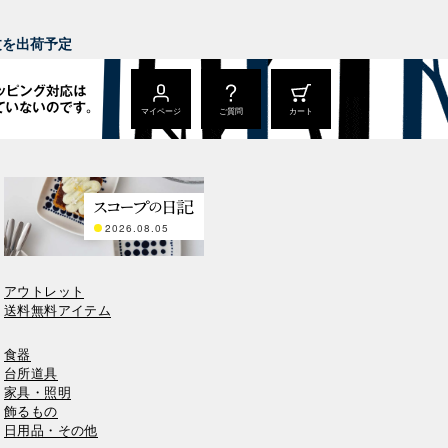
。
注文を出荷予定
マイページ
ご質問
カート
2026.08.05
アウトレット
送料無料アイテム
食器
台所道具
家具・照明
飾るもの
日用品・その他