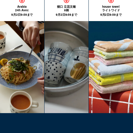
Arabia
猪口 立花文穂
house towel
24h Avec
8柄
ライトワイド
9月2日9:59まで
9月2日9:59まで
9月2日9:59まで