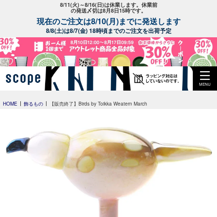
8/11(火)～8/16(日)は休業します。休業前
の発送〆切は8月8日15時です。
現在のご注文は8/10(月)までに発送します
8/8(土)は8/7(金) 18時頃までのご注文を出荷予定
MENU
HOME
飾るもの
【販売終了】Birds by Toikka Weatern March