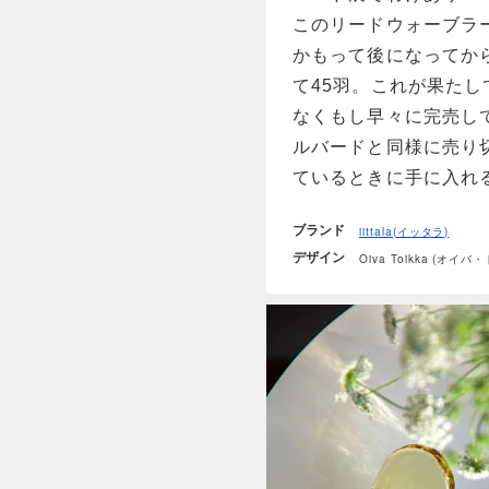
このリードウォーブラ
かもって後になってか
て45羽。これが果た
なくもし早々に完売し
ルバードと同様に売り
ているときに手に入れ
ブランド
iittala(イッタラ)
デザイン
Oiva Toikka (オイバ