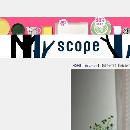
HOME
飾るもの
【販売終了】Birds by To