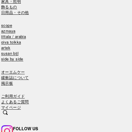
家具・照明
飾るもの
日用品・その他
scope
azmaya
iittala / arabia
oiva toikka
artek
susan bijl
side by side
オーエムケー
緩衝誌について
掲示板
ご利用ガイド
よくあるご質問
マイページ
FOLLOW US