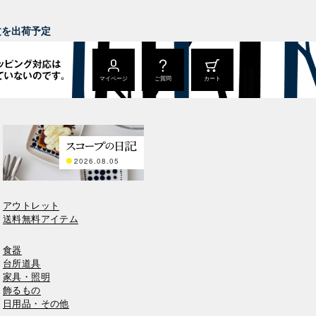
。
注文を出荷予定
マイページ
ご質問
カート
2026.08.05
アウトレット
送料無料アイテム
食器
台所道具
家具・照明
飾るもの
日用品・その他