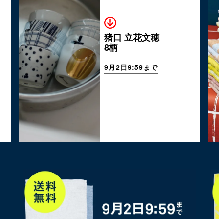
猪口 立花文穂
8柄
9月2日9:59まで