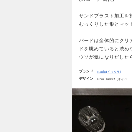
サンドブラスト加工を
むっくりした形とマッ
バードは全体的にクリ
ドを眺めていると渋め
ウソが気になりだした
ブランド
iittala(イッタラ)
デザイン
Oiva Toikka (オイバ