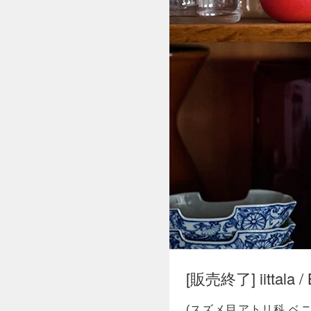
[販売終了] iittala / B
(スズメ目アトリ科 ベニバ