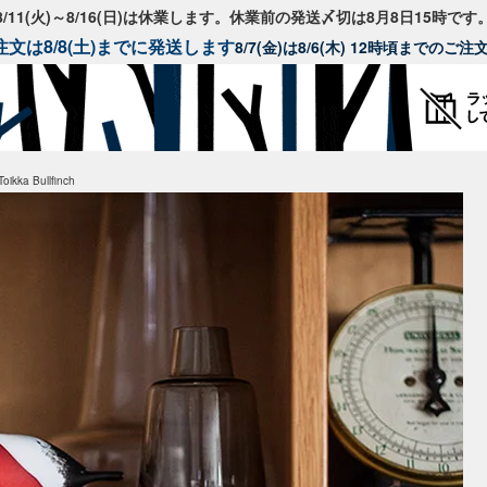
8/11(火)～8/16(日)は休業します。休業前の発送〆切は8月8日15時です
文は8/8(土)までに発送します
8/7(金)は8/6(木) 12時頃までのご
kka Bullfinch