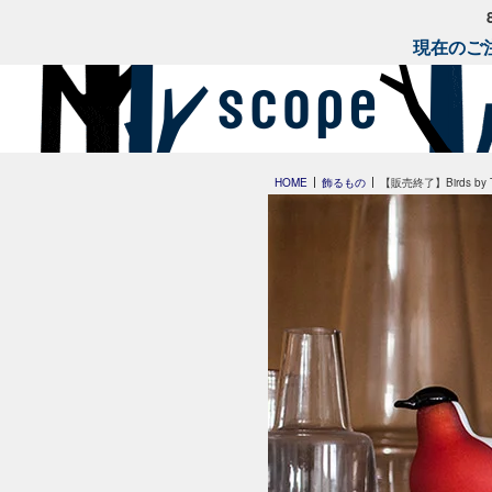
現在のご注
HOME
飾るもの
【販売終了】Birds by Toi