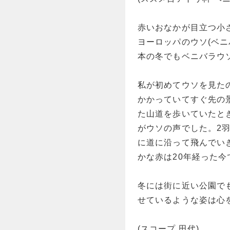
赤いおなかが目立つ小
ヨーロッパのウソ(ベ
本の冬でもベニバラウ
私が初めてウソを見た
かかっていてすぐ先の
た山道を歩いていたと
がウソの声でした。2
に道に沿って飛んでい
かな赤は20年経った
冬には街に近い公園で
せているような姿は心
(スコープ 田代)