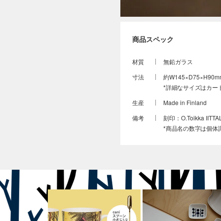
商品スペック
材質
無鉛ガラス
寸法
約W145×D75×H90m
*詳細なサイズはカー
生産
Made in Finland
備考
刻印：O.Toikka IITTA
*商品名の数字は個体