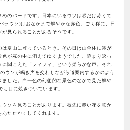
さめのバードです。日本にいるウソは喉だけ赤くて
ニバラウソ)はおなかまで鮮やかな赤色。ごく稀に、日
ソが見られることがあるそうです。
のは夏山に登っているとき。その日は山全体に霧が
景色が霧の中に消えてゆくようでした。静まり返っ
きに聞こえた「フィフィ」という柔らかな声。それ
羽のウソが鳴き声を交わしながら道案内するかのよう
きました。白一色の幻想的な景色のなかで見た鮮や
今でも目に焼きついています。
もウソを見ることがあります。枝先に赤い花を咲か
をあたたかくしてくれます。