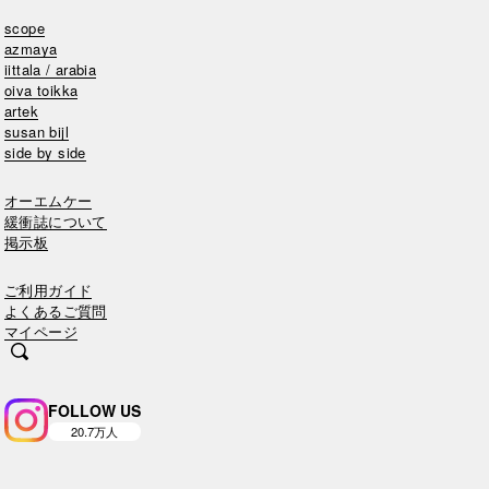
scope
azmaya
iittala / arabia
oiva toikka
artek
susan bijl
side by side
オーエムケー
緩衝誌について
掲示板
ご利用ガイド
よくあるご質問
マイページ
FOLLOW US