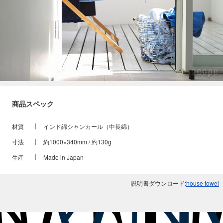
商品スペック
材質
インド綿シャンカール（中長綿）
寸法
約1000×340mm / 約130g
生産
Made in Japan
説明書ダウンロード:
house towel