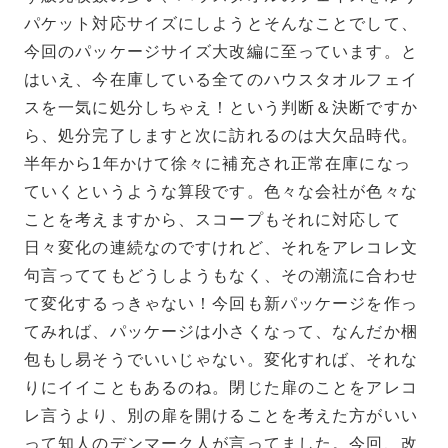
パケット対応サイズにしようとそんなことでして、
今回のパッケージサイズ大改編に至っています。と
はいえ、今在庫している全てのハウスタオルフェイ
スを一気に処分しちゃえ！という判断＆決断ですか
ら、処分完了しますと次に訪れるのは大欠品時代。
半年から1年かけて徐々に補充され正常在庫になっ
ていくというような算段です。色々な会社が色々な
ことを考えますから、スコープもそれに対応して
日々変化の連続なのですけれど、それをアレコレ文
句言っててもどうしようもなく、その潮流に合わせ
て変化するっきゃない！今回も新パッケージを作っ
てみれば、パッケージは小さくなって、なんだか梱
包もし易そうでいいじゃない。変化すれば、それな
りにイイこともあるのね。閉じた扉のことをアレコ
レ言うより、別の扉を開けることを考えた方がいい
って知人のデンマーク人が言ってました。今回、改