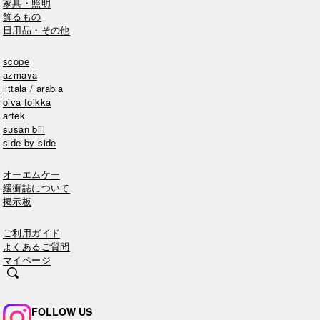
家具・照明
飾るもの
日用品・その他
scope
azmaya
iittala / arabia
oiva toikka
artek
susan bijl
side by side
オーエムケー
緩衝誌について
掲示板
ご利用ガイド
よくあるご質問
マイページ
FOLLOW US