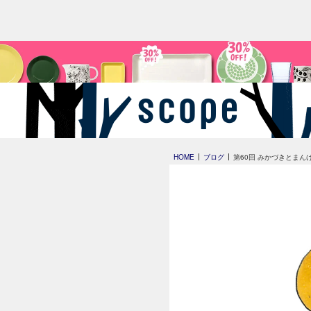
HOME
ブログ
第60回 みかづきとまん