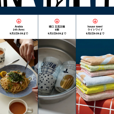
Arabia
猪口 立花文穂
house towel
24h Avec
8柄
ライトワイド
9月2日9:59まで
9月2日9:59まで
9月2日9:59まで