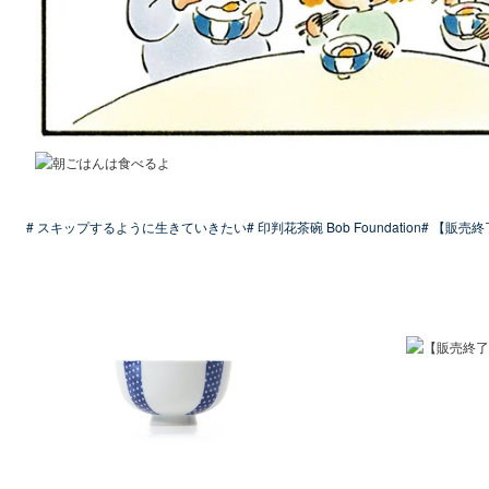
# スキップするように生きていきたい
# 印判花茶碗 Bob Foundation
# 【販売