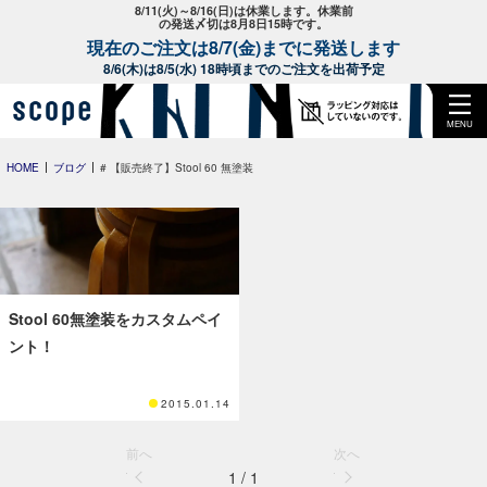
8/11(火)～8/16(日)は休業します。休業前
の発送〆切は8月8日15時です。
現在のご注文は8/7(金)までに発送します
8/6(木)は8/5(水) 18時頃までのご注文を出荷予定
MENU
HOME
ブログ
# 【販売終了】Stool 60 無塗装
Stool 60無塗装をカスタムペイ
ント！
2015.01.14
前へ
次へ
1 / 1