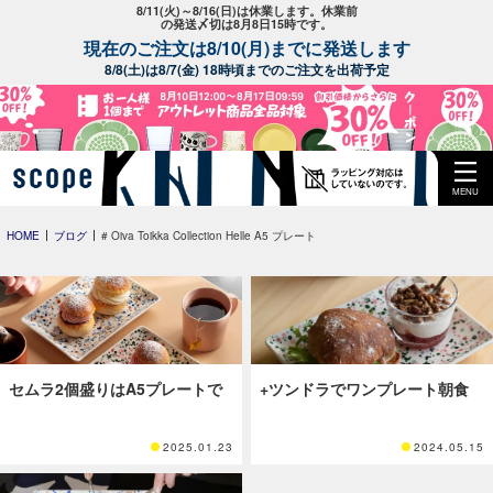
8/11(火)～8/16(日)は休業します。休業前
の発送〆切は8月8日15時です。
現在のご注文は8/10(月)までに発送します
8/8(土)は8/7(金) 18時頃までのご注文を出荷予定
MENU
HOME
ブログ
# Oiva Toikka Collection Helle A5 プレート
セムラ2個盛りはA5プレートで
+ツンドラでワンプレート朝食
2025.01.23
2024.05.15