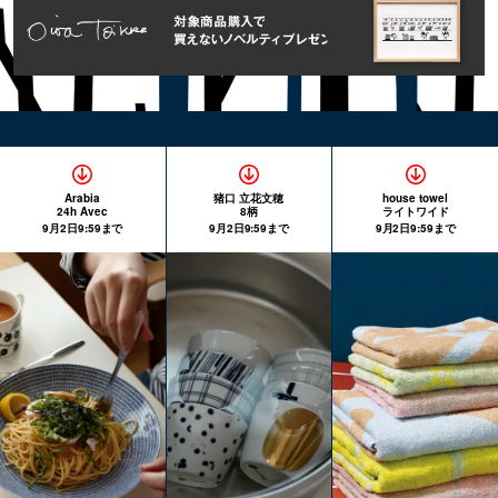
Arabia
猪口 立花文穂
house towel
24h Avec
8柄
ライトワイド
9月2日9:59まで
9月2日9:59まで
9月2日9:59まで