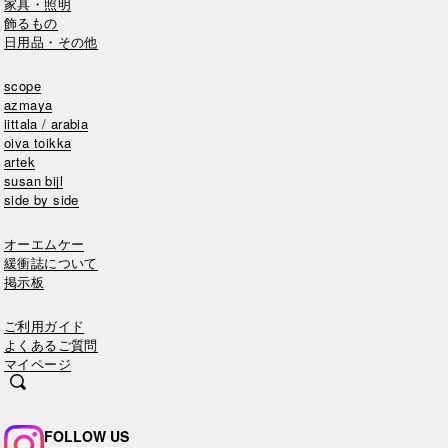
家具・照明
飾るもの
日用品・その他
scope
azmaya
iittala / arabia
oiva toikka
artek
susan bijl
side by side
オーエムケー
緩衝誌について
掲示板
ご利用ガイド
よくあるご質問
マイページ
FOLLOW US