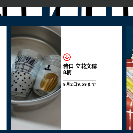
猪口 立花文穂
8柄
9月2日9:59まで