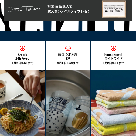
Arabia
猪口 立花文穂
house towel
24h Avec
8柄
ライトワイド
9月2日9:59まで
9月2日9:59まで
9月2日9:59まで