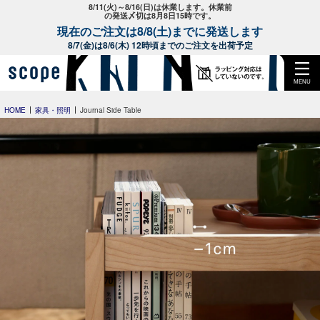
8/11(火)～8/16(日)は休業します。休業前
の発送〆切は8月8日15時です。
現在のご注文は8/8(土)までに発送します
8/7(金)は8/6(木) 12時頃までのご注文を出荷予定
MENU
HOME
家具・照明
Journal Side Table