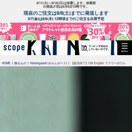
8/11(火)～8/16(日)は休業します。休業前
の発送〆切は8月8日15時です。
現在のご注文は8/8(土)までに発送します
8/7(金)は8/6(木) 12時頃までのご注文を出荷予定
MENU
HOME
飾るもの
Holmegaard (ホルムガード)
【販売終了】Old English フラワーボウル