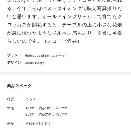
憶しかない。ボーっと生きててチコちゃんに叱られ
る。今年こそはベストタイミングで映え写真撮りた
いと思います。オールドイングリッシュで育てたク
ロッカスが開花すると、テーブルの上に小さな花畑
が急に現れたようなメルヘン感もあり、本当に可愛
らしいのです。（スコープ酒井）
ブランド
Holmegaard (ホルムガード)
デザイン
Claus Dalby
商品スペック
材質
ガラス
寸法
19cm： 約φ185ｘH85mm
25cm： 約φ250ｘH95mm
生産
Made in Poland