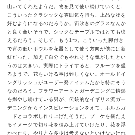
山いてくれたようだ。物を見て使い続けていくと、
こういったクラシックな雰囲気を持ち、上品な物を
好むようになるのだろうか。宙吹きのグラスなんか
と良く合いそうで、シックなテーブルではとても映
えるだろう。そして、もう1つ。こういった脚付き
で背の低いボウルを花器として使う方向が僕には新
鮮だった。加えて自分でもやれそうな気がしたとい
うのは大きい。実際にトライすると、フルーツを盛
るようで、花をいける事は難しくない。オールドイ
ングリッシュがユーザー発アイテムだから特にそう
なのだろう。フラワーアートとガーデニングに情熱
を燃やし続けている男が、伝統的なイギリス流ガー
デニングからインスピレーションをえて、ホルムガ
ードとコラボし作り上げたそうだ。ブーケを横たえ
るイメージで切り花を積み上げていけたり、花を浮
かべたり、やり方を多少は考えないといけないけれ