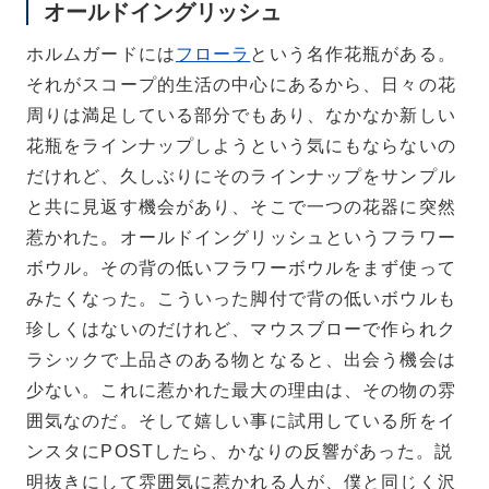
オールドイングリッシュ
ホルムガードには
フローラ
という名作花瓶がある。
それがスコープ的生活の中心にあるから、日々の花
周りは満足している部分でもあり、なかなか新しい
花瓶をラインナップしようという気にもならないの
だけれど、久しぶりにそのラインナップをサンプル
と共に見返す機会があり、そこで一つの花器に突然
惹かれた。オールドイングリッシュというフラワー
ボウル。その背の低いフラワーボウルをまず使って
みたくなった。こういった脚付で背の低いボウルも
珍しくはないのだけれど、マウスブローで作られク
ラシックで上品さのある物となると、出会う機会は
少ない。これに惹かれた最大の理由は、その物の雰
囲気なのだ。そして嬉しい事に試用している所をイ
ンスタにPOSTしたら、かなりの反響があった。説
明抜きにして雰囲気に惹かれる人が、僕と同じく沢