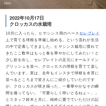
19cm
2022年10月17日
クロッカスの水栽培
10月に入ったら、ヒヤシンス用のベース
セレブレイ
ト
で育てる球根を準備し始める。という流れが生活
の中で定着してきました。ヒヤシンス栽培に慣れて
きたここ数年はもっと春を華やかにしてみたい！と
少し欲を出し、セレブレイトの足元にオールドイン
グリッシュを並べ、クロッカスの球根を育てて楽し
んでいます。実は、去年もインスタで球根を水苔に
並べるところまで皆さんにご紹介していたのです
が、クロッカスが咲き揃った、一番華やかなその瞬
間を撮ってない。「可愛らしく咲いとるねぇ～。」
とスタッフ鈴木と共に、純粋に愛でていただけの記