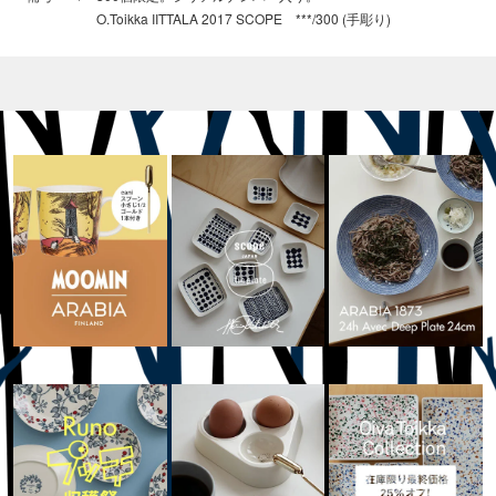
O.Toikka IITTALA 2017 SCOPE ***/300 (手彫り)