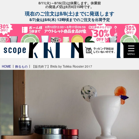
8/11(火)～8/16(日)は休業します。休業前
の発送〆切は8月8日15時です。
現在のご注文は8/8(土)までに発送します
8/7(金)は8/6(木) 12時頃までのご注文を出荷予定
MENU
HOME
飾るもの
【販売終了】Birds by Toikka Rooster 2017