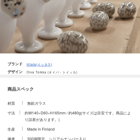
ブランド
iittala(イッタラ)
デザイン
Oiva Toikka (オイバ・トイッカ)
商品スペック
材質
無鉛ガラス
寸法
約W140×D60×H165mm / 約480g(サイズは目安です。商品によ
り誤差があります。)
生産
Made in Finland
備考
300個限定。シリアルナンバー入り。