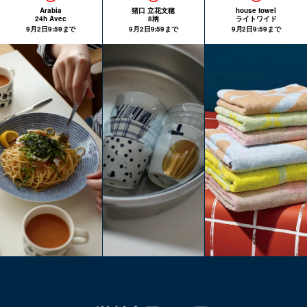
Arabia
猪口 立花文穂
house towel
24h Avec
8柄
ライトワイド
9月2日9:59まで
9月2日9:59まで
9月2日9:59まで