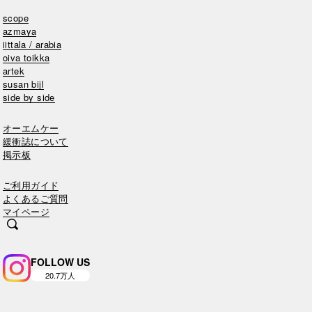
scope
azmaya
iittala / arabia
oiva toikka
artek
susan bijl
side by side
オーエムケー
緩衝誌について
掲示板
ご利用ガイド
よくあるご質問
マイページ
FOLLOW US