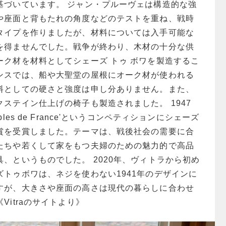
基づいています。 ジャン・プルーヴェは構造的な強
や座面と背もたれの角度などのテストを重ね、戦時
タイプを作りましたが、材料については入手可能な
を得ませんでした。戦争が終わり、木材の十分な供
ーク材を材料としてシェーズ トゥ ボワを製造するこ
ンスでは、船や大聖堂の屋根にオーク材が使われる
料としての硬さと強度は申し分ありません。また、
ステイン仕上げの椅子も製造されました。 1947
les de France'というコンペティションにシェーズ
賞を受賞しました。テーマは、戦後社会の需要に合
たちや若くして家をもつ夫婦のための魅力的で高品
、というものでした。 2020年、ヴィトラから初め
トゥボワは、ネジを使わない1941年のデザインに
すが、大きさや座面の高さは現代の暮らしに合わせ
Vitraのサイトより》