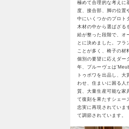
極めて合理的な考えに
度、接合部、脚の位置
中にいくつかのプロト
木材の中から選ばざる
給が整った段階で、オ
とに決めました。フラ
ことが多く、椅子の材
個別の要望に応えダーク
年、プルーヴェは'Meub
トゥボワを出品し、大
わせ、住まいに困る人
質、大量生産可能な家具
て復刻を果たすシェーズ
忠実に再現されていま
て調節されています。《