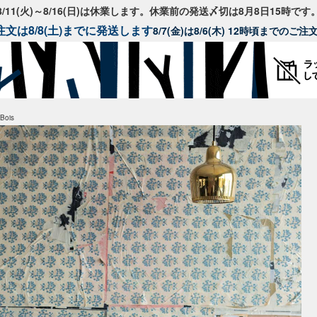
8/11(火)～8/16(日)は休業します。休業前の発送〆切は8月8日15時です
文は8/8(土)までに発送します
8/7(金)は8/6(木) 12時頃までのご
 Bois