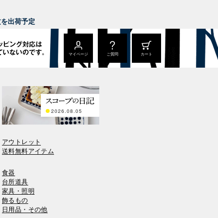
。
注文を出荷予定
マイページ
ご質問
カート
2026.08.05
アウトレット
送料無料アイテム
食器
台所道具
家具・照明
飾るもの
日用品・その他