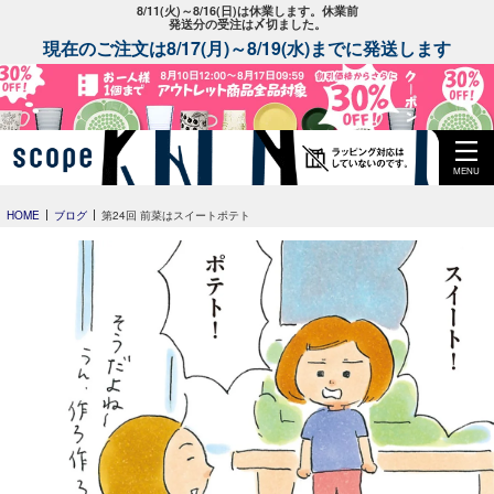
8/11(火)～8/16(日)は休業します。休業前
発送分の受注は〆切ました。
現在のご注文は8/17(月)～8/19(水)までに発送します
MENU
HOME
ブログ
第24回 前菜はスイートポテト