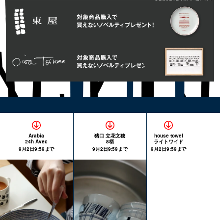
Arabia
猪口 立花文穂
house towel
24h Avec
8柄
ライトワイド
9月2日9:59まで
9月2日9:59まで
9月2日9:59まで