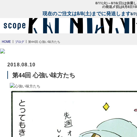
8/11(火)～8/16(日)は
の発送〆切は8月8日1
現在のご注文は8/8(土)までに発送します
8/
HOME
ブログ
第44回 心強い味方たち
2018.08.10
第44回 心強い味方たち