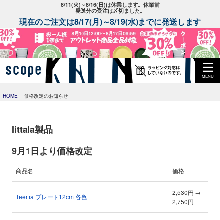
8/11(火)～8/16(日)は休業します。休業前
発送分の受注は〆切ました。
現在のご注文は8/17(月)～8/19(水)までに発送します
MENU
HOME
価格改定のお知らせ
Iittala製品
9月1日より価格改定
商品名
価格
2,530円 →
Teema プレート12cm 各色
2,750円