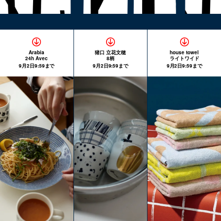
Arabia
猪口 立花文穂
house towel
24h Avec
8柄
ライトワイド
9月2日9:59まで
9月2日9:59まで
9月2日9:59まで