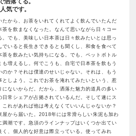
で洒落てる。
番人気です。
いたから、お茶をいれてくれてよく飲んでいたんだ
本茶を飲まなくなった。なんて思いながら日々コー
る。でも、美味しい日本茶は日々飲みたいとは思っ
んでいると長生きできるとも聞くし、和食を食べて
本茶を飲みたい気持ちになる。でも、ペットボトル
ミも増えるし。何でこうも、自宅で日本茶を飲もう
いのか？それは僕達のせいじゃない。それは、もう
事としよう。これでお茶を淹れてみたいという、惹
りにないからだ。だから、洒落た魅力的道具の多い
の日常シェアが占拠されているんだ。そして遂にス
、これがあれば他は考えなくていいんじゃないか？
屋から届いた。2018年には常滑らしい朱泥も加わ
に満潮です。急須のラインナップはいくつか出てい
良く、個人的な好意は際立っている。使ってみれ