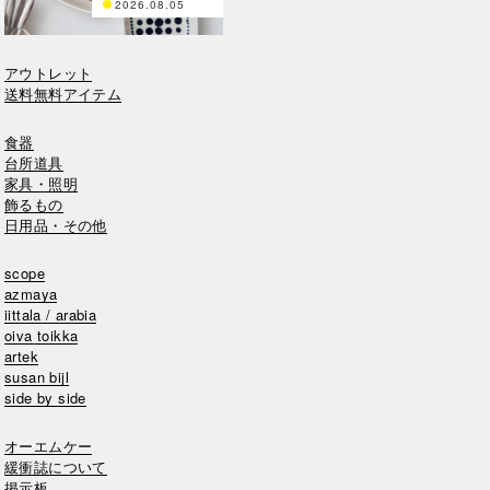
2026.08.05
アウトレット
送料無料アイテム
食器
台所道具
家具・照明
飾るもの
日用品・その他
scope
azmaya
iittala / arabia
oiva toikka
artek
susan bijl
side by side
オーエムケー
緩衝誌について
掲示板