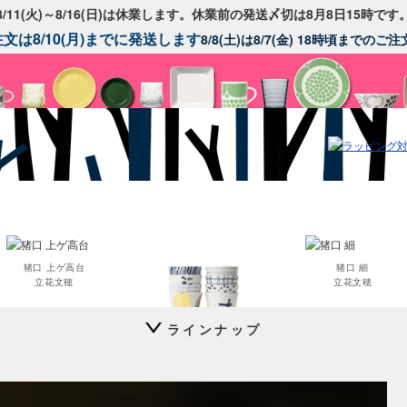
8/11(火)～8/16(日)は休業します。休業前の発送〆切は8月8日15時です
文は8/10(月)までに発送します
8/8(土)は8/7(金) 18時頃までの
猪口 上ゲ高台
猪口 細
立花文穂
立花文穂
ラインナップ
猪口 蛇の目高台
立花文穂