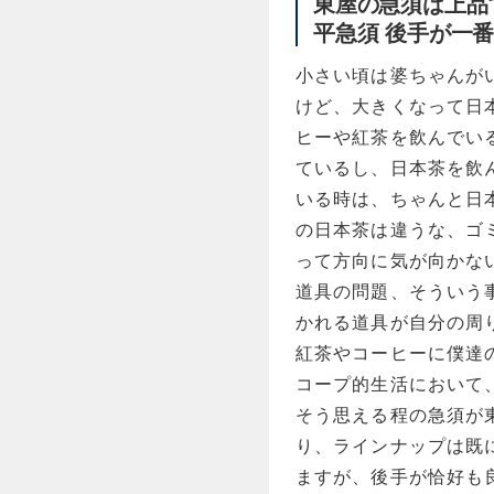
東屋の急須は上品
平急須 後手が一
小さい頃は婆ちゃんが
けど、大きくなって日
ヒーや紅茶を飲んでい
ているし、日本茶を飲
いる時は、ちゃんと日
の日本茶は違うな、ゴ
って方向に気が向かな
道具の問題、そういう
かれる道具が自分の周
紅茶やコーヒーに僕達
コープ的生活において
そう思える程の急須が東
り、ラインナップは既
ますが、後手が恰好も