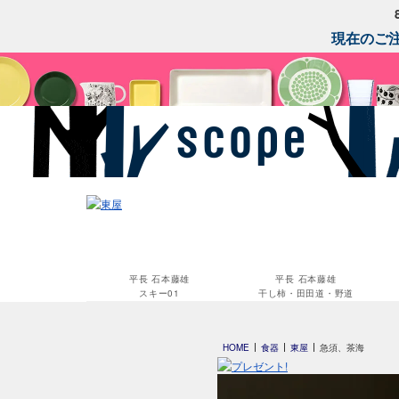
現在のご注
平長 石本藤雄
平長 石本藤雄
スキー01
干し柿・田田道・野道
HOME
食器
東屋
急須、茶海