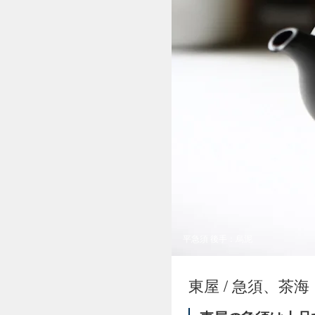
平急須 後手：烏泥
東屋 / 急須、茶海