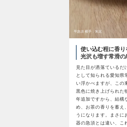
平急須 横手：朱泥
使い込む程に香り
光沢も増す常滑の
見た目が洒落ているだ
として知られる愛知県
い浮かべますが、この
黒色に焼き上げられた物
年追加ですから、結構
め、お茶の香りを蓄え
うになります。まさに
器の急須とは違い、こ