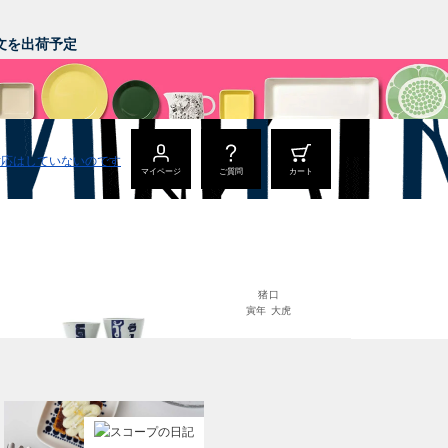
。
ご注文を出荷予定
マイページ
ご質問
カート
猪口
寅年 大虎
猪口
丑年 うし うし うし