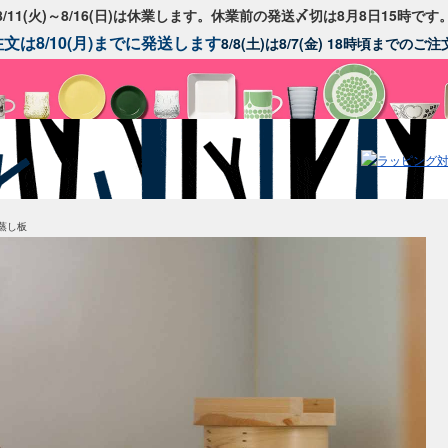
8/11(火)～8/16(日)は休業します。休業前の発送〆切は8月8日15時です
文は8/10(月)までに発送します
8/8(土)は8/7(金) 18時頃までの
蒸し板