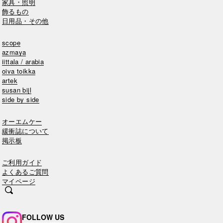
家具・照明
飾るもの
日用品・その他
scope
azmaya
iittala / arabia
oiva toikka
artek
susan bijl
side by side
オーエムケー
緩衝誌について
掲示板
ご利用ガイド
よくあるご質問
マイページ
FOLLOW US