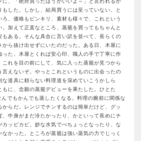
フに、「絶対買ったほうがいいよ～」と言われるか
りもした。しかし、結局買うには至っていない。と
いろ、価格もピンキリ、素材も様々で、これという
い。加えて正直なところ、蒸籠を買ってもちゃんと
安もある。そんな具合に言い訳を並べて、長らくの
さから抜け出せずにいたのだった。ある日、木屋に
知った。木屋とくれば安心印、職人の手で丁寧に作
。これを目の前にして、気に入った蒸籠が見つから
う言えないぞ。やっとこれというものに出会ったの
利な道具に頼らない料理道を深めていこうかしら
ともに、念願の蒸籠デビューを果たした。ひとた
、なんでもかんでも蒸したくなる。料理の腕前に関係な
るからだ。レンジでチンするのは簡単だけど、グッ
ば、中身がまだ冷たかったり、かといって長めにチ
がカッピカピ。妙な水気でべちょっとなったり、な
かなかった。ところが蒸籠は強い蒸気の力でじっく