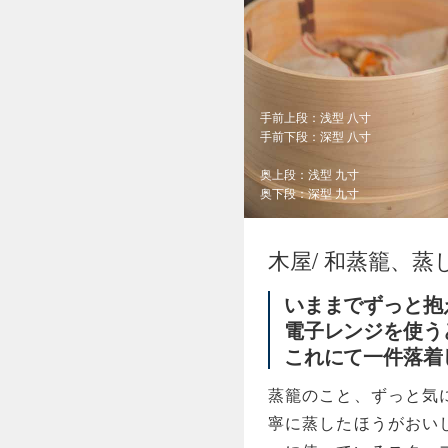
手前上段：浅型 八寸
手前下段：深型 八寸
奥上段：浅型 九寸
奥下段：深型 九寸
木屋/ 和蒸籠、蒸
いままでずっと抱
電子レンジを使う
これにて一件落着
蒸籠のこと、ずっと気
寧に蒸したほうがおい