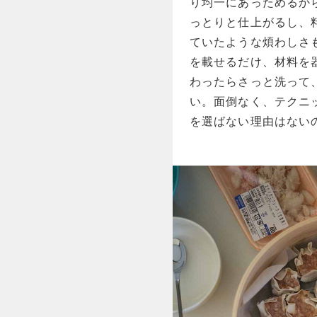
り均一にあっためるか
っとりと仕上がるし、
ていたような煩わしさ
を載せるだけ、材料を
わったらさっと洗って
い。面倒なく、テクニ
を選ばない理由はない
左：浅型 九寸
右：深型 九寸