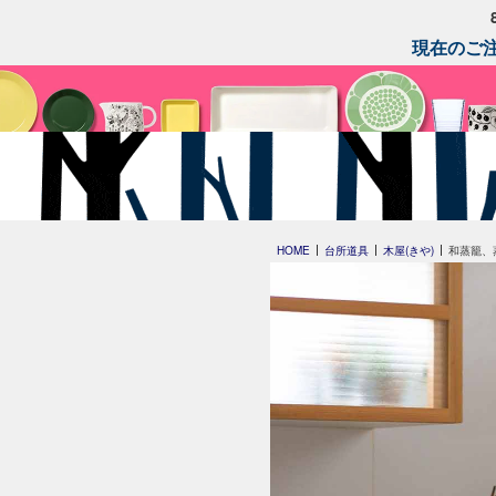
現在のご注
HOME
台所道具
木屋(きや)
和蒸籠、