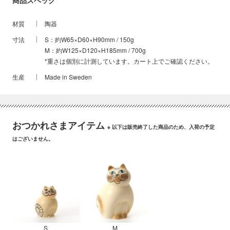
商品スペック
材質
陶器
寸法
S：約W65×D60×H90mm / 150g
M：約W125×D120×H185mm / 700g
*重さは個別に計測しています。カート上でご確認ください。
生産
Made in Sweden
おつかれさまアイテム
※ 以下は販売終了した商品のため、入荷の予定
はございません。
S
M