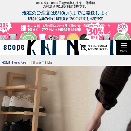
8/11(火)～8/16(日)は休業します。休業前
の発送〆切は8月8日15時です。
現在のご注文は8/10(月)までに発送します
8/8(土)は8/7(金) 18時頃までのご注文を出荷予定
MENU
HOME
飾るもの
【販売終了】Mia